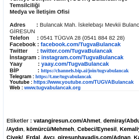
Temsilciliği
Medya ve İletişim Ofisi
Adres :
Bulancak Mah. İskelebaşı Mevkii Bulan
GİRESUN
Telefon :
0541 TÜGVA 28 (0541 884 82 28)
Facebook :
facebook.com/TugvaBulancak
Twitter :
twitter.com/TugvaBulancak
İnstagram :
instagram.com/TugvaBulancak
Yaay :
yaay.com/TugvaBulancak
BİP :
https://channels.bip.ai/join/tugvabulancak
Telegram :
https://t.me/tugvabulancak
Youtube :
https://www.youtube.com/TUGVABulancak
Web :
www.tugvabulancak.org
Etiketler :
vatangiresun.com/Ahmet
,
demiray/Abd
/Aydın
,
kömürcü/Mehmeh
,
Cebeci/Eynesil
,
Kemali
Civek/
,
Erdal
,
Avcı
,
giresunhavadis.com/Adnan
,
K