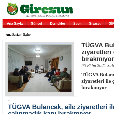
Ana Sayfa
Güncel
Dernekler
Spor
Siyaset
Gİ
Ana Sayfa
»
İlçeler
TÜGVA Bul
ziyaretleri
bırakmıyor
05 Ekim 2021 Sal
TÜGVA Bulanca
ziyaretleri ile
bırakmıyor
Diğe
Diğer
TÜGVA Bulancak, aile ziyaretleri il
çalınmadık kapı bırakmıyor