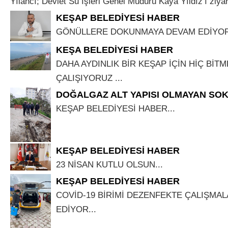
Yılancı; Devlet Su İşleri Genel Müdürü Kaya Yıldız’ı ziyaret
KEŞAP BELEDİYESİ HABER
GÖNÜLLERE DOKUNMAYA DEVAM EDİYOR
KEŞA BELEDİYESİ HABER
DAHA AYDINLIK BİR KEŞAP İÇİN HİÇ BİT
ÇALIŞIYORUZ ...
DOĞALGAZ ALT YAPISI OLMAYAN SO
KEŞAP BELEDİYESİ HABER...
KEŞAP BELEDİYESİ HABER
23 NİSAN KUTLU OLSUN...
KEŞAP BELEDİYESİ HABER
COVİD-19 BİRİMİ DEZENFEKTE ÇALIŞMA
EDİYOR...