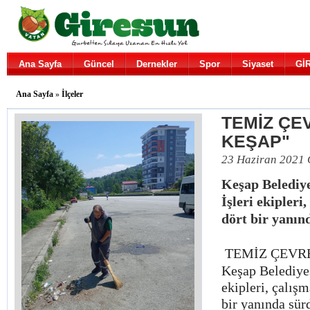
Ana Sayfa
Güncel
Dernekler
Spor
Siyaset
Gİ
Ana Sayfa
»
İlçeler
TEMİZ ÇE
KEŞAP"
23 Haziran 2021
Keşap Belediye
İşleri ekipleri
dört bir yanın
TEMİZ ÇEVR
Keşap Belediyes
ekipleri, çalışm
bir yanında sür