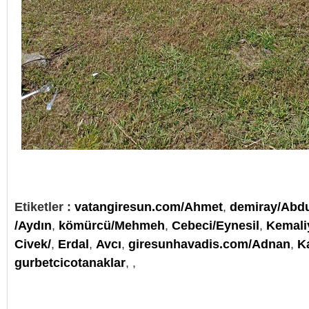
Etiketler :
vatangiresun.com/Ahmet
,
demiray/Abd
/Aydın
,
kömürcü/Mehmeh
,
Cebeci/Eynesil
,
Kemali
Civek/
,
Erdal
,
Avcı
,
giresunhavadis.com/Adnan
,
K
gurbetcicotanaklar
,
,