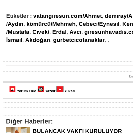
Etiketler :
vatangiresun.com/Ahmet
,
demiray/
/Aydın
,
kömürcü/Mehmeh
,
Cebeci/Eynesil
,
Kem
/Mustafa
,
Civek/
,
Erdal
,
Avcı
,
giresunhavadis.
İsmail
,
Akdoğan
,
gurbetcicotanaklar
,
,
Bu
Yorum Ekle
Yazdır
Yukarı
Diğer Haberler:
BULANCAK VAKFI KURULUYOR