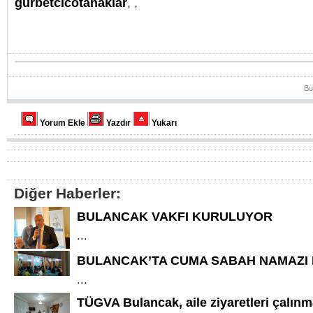
gurbetcicotanaklar
,
,
Bu
Yorum Ekle
Yazdır
Yukarı
Diğer Haberler:
BULANCAK VAKFI KURULUYOR
...
BULANCAK’TA CUMA SABAH NAMAZI
...
TÜGVA Bulancak, aile ziyaretleri çalınm