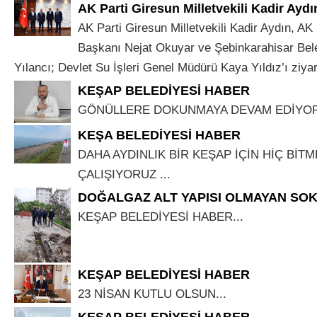
AK Parti Giresun Milletvekili Kadir Aydı
AK Parti Giresun Milletvekili Kadir Aydın, AK 
Başkanı Nejat Okuyar ve Şebinkarahisar Bel
Yılancı; Devlet Su İşleri Genel Müdürü Kaya Yıldız’ı ziyaret
KEŞAP BELEDİYESİ HABER
GÖNÜLLERE DOKUNMAYA DEVAM EDİYOR
KEŞA BELEDİYESİ HABER
DAHA AYDINLIK BİR KEŞAP İÇİN HİÇ BİT
ÇALIŞIYORUZ ...
DOĞALGAZ ALT YAPISI OLMAYAN SO
KEŞAP BELEDİYESİ HABER...
KEŞAP BELEDİYESİ HABER
23 NİSAN KUTLU OLSUN...
KEŞAP BELEDİYESİ HABER