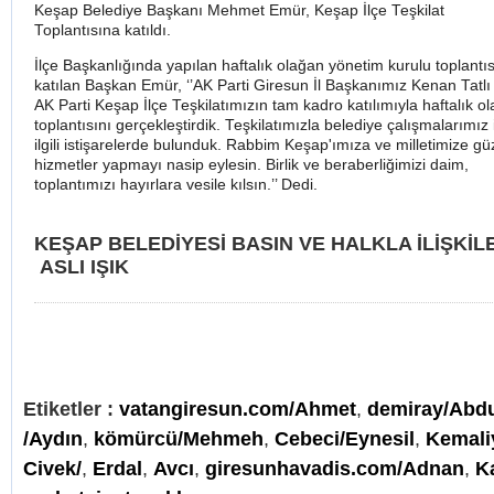
Keşap Belediye Başkanı Mehmet Emür, Keşap İlçe Teşkilat
Toplantısına katıldı.
İlçe Başkanlığında yapılan haftalık olağan yönetim kurulu toplantı
katılan Başkan Emür, ‘’AK Parti Giresun İl Başkanımız Kenan Tatlı
AK Parti Keşap İlçe Teşkilatımızın tam kadro katılımıyla haftalık o
toplantısını gerçekleştirdik. Teşkilatımızla belediye çalışmalarımız 
ilgili istişarelerde bulunduk. Rabbim Keşap'ımıza ve milletimize gü
hizmetler yapmayı nasip eylesin. Birlik ve beraberliğimizi daim,
toplantımızı hayırlara vesile kılsın.’’ Dedi.
KEŞAP BELEDİYESİ
BASIN VE HALKLA İLİŞKİL
ASLI IŞIK
Etiketler :
vatangiresun.com/Ahmet
,
demiray/Abd
/Aydın
,
kömürcü/Mehmeh
,
Cebeci/Eynesil
,
Kemali
Civek/
,
Erdal
,
Avcı
,
giresunhavadis.com/Adnan
,
K