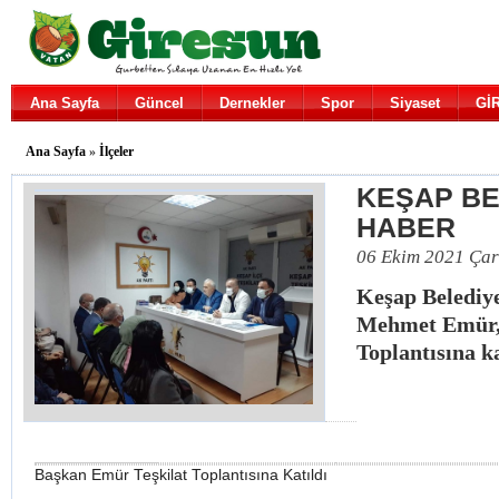
Ana Sayfa
Güncel
Dernekler
Spor
Siyaset
Gİ
Ana Sayfa
»
İlçeler
KEŞAP BE
HABER
06 Ekim 2021 Ça
Keşap Belediy
Mehmet Emür, 
Toplantısına ka
Başkan Emür Teşkilat Toplantısına Katıldı