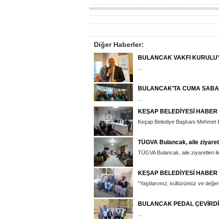
Diğer Haberler:
BULANCAK VAKFI KURULU
...
BULANCAK’TA CUMA SABA
...
KEŞAP BELEDİYESİ HABER
Keşap Belediye Başkanı Mehmet Emü
TÜGVA Bulancak, aile ziyaret
TÜGVA Bulancak, aile ziyaretleri il
KEŞAP BELEDİYESİ HABER
"Yaşlılarımız; kültürümüz ve değerle
BULANCAK PEDAL ÇEVİRDİ
...