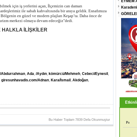
EYMEM A
ek için iş yerlerini açan, İlçemizin can damarı
Karadeni
kardeşlerimiz ile sabah kahvaltısında bir araya geldik. Esnafımıza
GÖRELEN
m. Bölgenin en güzel ve modern plajları Keşap’ta. Daha önce de
ir turizm merkezi olmaya devam edeceğiz"dedi.
 HALKLA İLİŞKİLER
y/Abdurrahman
,
Ada
,
/Aydın
,
kömürcü/Mehmeh
,
Cebeci/Eynesil
,
,
giresunhavadis.com/Adnan
,
Kara/İsmail
,
Akdoğan
,
Etkinli
Bu Haber Toplam 7839 Defa Okunmuştur
Pz