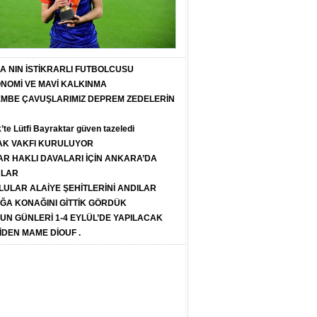
T A NIN İSTİKRARLI FUTBOLCUSU
ONOMİ VE MAVİ KALKINMA
PEMBE ÇAVUŞLARIMIZ DEPREM ZEDELERİN
k’te Lütfi Bayraktar güven tazeledi
K VAKFI KURULUYOR
R HAKLI DAVALARI İÇİN ANKARA’DA
ULAR
LULAR ALAİYE ŞEHİTLERİNİ ANDILAR
ĞA KONAĞINI GİTTİK GÖRDÜK
SUN GÜNLERİ 1-4 EYLÜL’DE YAPILACAK
İDEN MAME DİOUF .