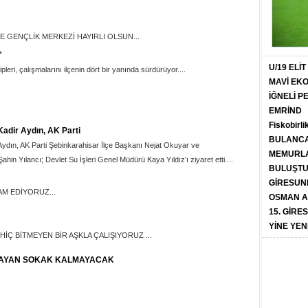
E GENÇLİK MERKEZİ HAYIRLI OLSUN...
"
U/19 ELİ
pleri, çalışmalarını ilçenin dört bir yanında sürdürüyor....
MAVİ EK
İĞNELİ 
EMRİND
Fiskobirli
 Kadir Aydın, AK Parti
BULANCA
r Aydın, AK Parti Şebinkarahisar İlçe Başkanı Nejat Okuyar ve
MEMURLA
in Yılancı; Devlet Su İşleri Genel Müdürü Kaya Yıldız’ı ziyaret etti....
BULUŞT
GİRESUN
M EDİYORUZ...
OSMAN A
15. GİRE
YİNE YEN
 HİÇ BİTMEYEN BİR AŞKLA ÇALIŞIYORUZ ...
MAYAN SOKAK KALMAYACAK