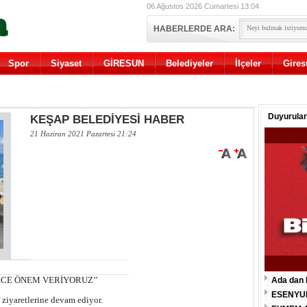
06 Ağustos 2026 Cumartesi 13:04
HABERLERDE ARA:
Spor
Siyaset
GİRESUN
Belediyeler
İlçeler
Gires
Duyurular
KEŞAP BELEDİYESİ HABER
21 Haziran 2021 Pazartesi 21:24
ECE ÖNEM VERİYORUZ’’
Ada dan 
ESENYU
ziyaretlerine devam ediyor.