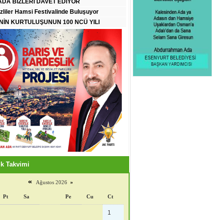
DA BİZLERİ DAVET EDİYOR
zliler Hamsi Festivalinde Buluşuyor
İN KURTULUŞUNUN 100 NCÜ YILI
k Takvimi
«
Ağustos 2026
»
Pt
Sa
Pe
Cu
Ct
1