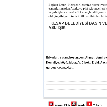
Başkan Emür ‘’Hemşehrilerimize hizmet verebilm
esnafılarımızdan Asarkaya plaj işletmecileri 
hayırlı işler ve bereketli kazançlar diliyoru
olduğu gibi yerli turistin ilk tercihi olan b
KEŞAP BELEDİYESİ BASIN VE
ASLI IŞIK
Etiketler :
vatangiresun.com/Ahmet
,
demira
Kemaliye
,
köyü
,
/Mustafa
,
Civek/
,
Erdal
,
Avcı
gurbetcicotanaklar
,
,
Yorum Ekle
Yazdır
Yukarı