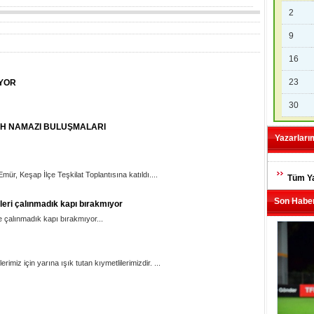
2
9
16
23
YOR
30
H NAMAZI BULUŞMALARI
Yazarları
r, Keşap İlçe Teşkilat Toplantısına katıldı....
Tüm Ya
Son Haber
leri çalınmadık kapı bırakmıyor
e çalınmadık kapı bırakmıyor...
rimiz için yarına ışık tutan kıymetlilerimizdir. ...