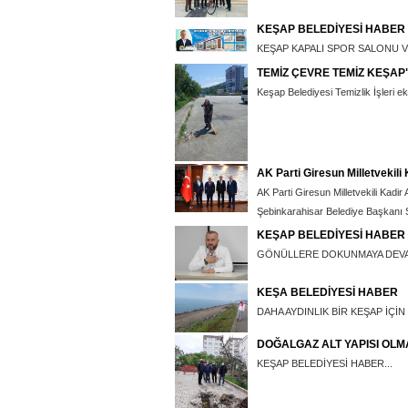
KEŞAP BELEDİYESİ HABER
KEŞAP KAPALI SPOR SALONU V
TEMİZ ÇEVRE TEMİZ KEŞAP
Keşap Belediyesi Temizlik İşleri eki
AK Parti Giresun Milletvekili
AK Parti Giresun Milletvekili Kadi
Şebinkarahisar Belediye Başkanı Şah
KEŞAP BELEDİYESİ HABER
GÖNÜLLERE DOKUNMAYA DEVA
KEŞA BELEDİYESİ HABER
DAHA AYDINLIK BİR KEŞAP İÇİN
DOĞALGAZ ALT YAPISI OL
KEŞAP BELEDİYESİ HABER...