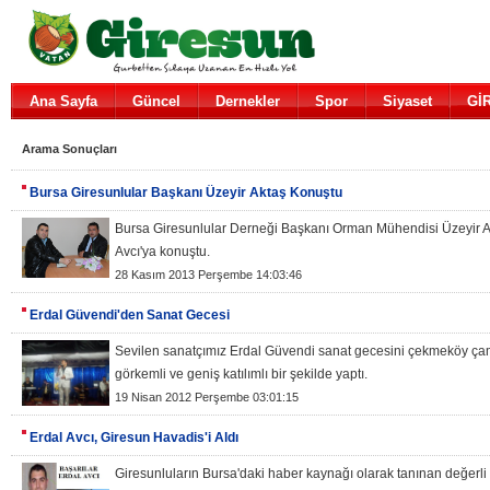
Ana Sayfa
Güncel
Dernekler
Spor
Siyaset
Gİ
Arama Sonuçları
Bursa Giresunlular Başkanı Üzeyir Aktaş Konuştu
Bursa Giresunlular Derneği Başkanı Orman Mühendisi Üzeyir A
Avcı'ya konuştu.
28 Kasım 2013 Perşembe 14:03:46
Erdal Güvendi'den Sanat Gecesi
Sevilen sanatçımız Erdal Güvendi sanat gecesini çekmeköy ça
görkemli ve geniş katılımlı bir şekilde yaptı.
19 Nisan 2012 Perşembe 03:01:15
Erdal Avcı, Giresun Havadis'i Aldı
Giresunluların Bursa'daki haber kaynağı olarak tanınan değerl