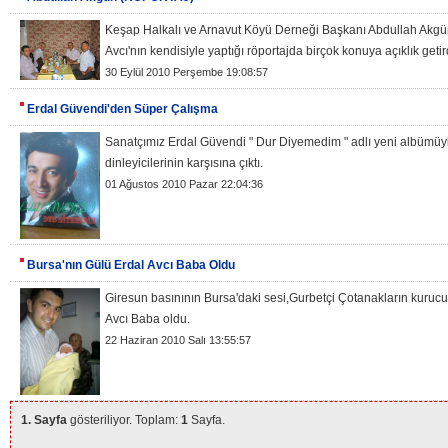
Keşap Halkalı ve Arnavut Köyü Derneği Başkanı Abdullah Akgü
Avcı'nın kendisiyle yaptığı röportajda birçok konuya açıklık getir
30 Eylül 2010 Perşembe 19:08:57
Erdal Güvendi'den Süper Çalışma
Sanatçımız Erdal Güvendi " Dur Diyemedim " adlı yeni albümüy
dinleyicilerinin karşısına çıktı.
01 Ağustos 2010 Pazar 22:04:36
Bursa'nın Gülü Erdal Avcı Baba Oldu
Giresun basınının Bursa'daki sesi,Gurbetçi Çotanakların kurucu
Avcı Baba oldu.
22 Haziran 2010 Salı 13:55:57
1. Sayfa
gösteriliyor. Toplam:
1
Sayfa.