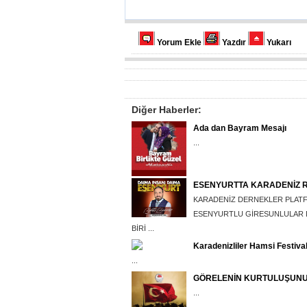
Yorum Ekle
Yazdır
Yukarı
Diğer Haberler:
Ada dan Bayram Mesajı
...
ESENYURTTA KARADENİZ 
KARADENİZ DERNEKLER PLAT
ESENYURTLU GİRESUNLULAR D
BİRİ ...
Karadenizliler Hamsi Festiva
...
GÖRELENİN KURTULUŞUNUN
...