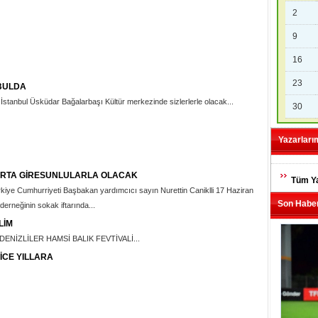
2
9
16
23
BULDA
 İstanbul Üsküdar Bağalarbaşı Kültür merkezinde sizlerlerle olacak...
30
Yazarları
URTA GİRESUNLULARLA OLACAK
Tüm Ya
iye Cumhurriyeti Başbakan yardımcıcı sayın Nurettin Caniklli 17 Haziran
Son Haber
erneğinin sokak iftarında...
LİM
NİZLİLER HAMSİ BALIK FEVTİVALİ...
İCE YILLARA