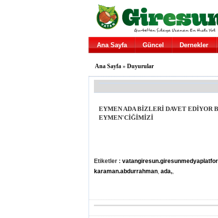
Ana Sayfa
Güncel
Dernekler
Ana Sayfa
»
Duyurular
EYMEN ADA BİZLERİ DAVET EDİYOR B
EYMEN'CİĞİMİZİ
Etiketler :
vatangiresun.giresunmedyaplatfo
karaman.abdurrahman
,
ada,
,