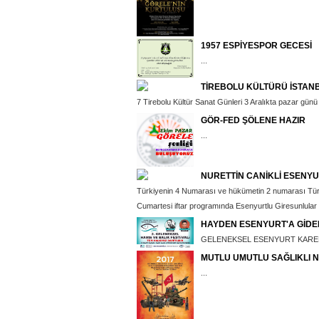
1957 ESPİYESPOR GECESİ
...
TİREBOLU KÜLTÜRÜ İSTAN
7 Tirebolu Kültür Sanat Günleri 3 Aralıkta pazar günü
GÖR-FED ŞÖLENE HAZIR
...
NURETTİN CANİKLİ ESENY
Türkiyenin 4 Numarası ve hükümetin 2 numarası Türk
Cumartesi iftar programında Esenyurtlu Giresunlular d
HAYDEN ESENYURT'A GİDE
GELENEKSEL ESENYURT KAREDE
MUTLU UMUTLU SAĞLIKLI N
...