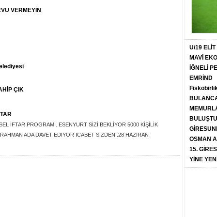
EVU VERMEYİN
U/19 ELİ
MAVİ EK
elediyesi
İĞNELİ 
EMRİND
Fiskobirli
HİP ÇIK
BULANCA
MEMURLA
FTAR
BULUŞT
 İFTAR PROGRAMI. ESENYURT SİZİ BEKLİYOR 5000 KİŞİLİK
GİRESUN
RAHMAN ADA DAVET EDİYOR İCABET SİZDEN .28 HAZİRAN
OSMAN A
15. GİRE
YİNE YEN