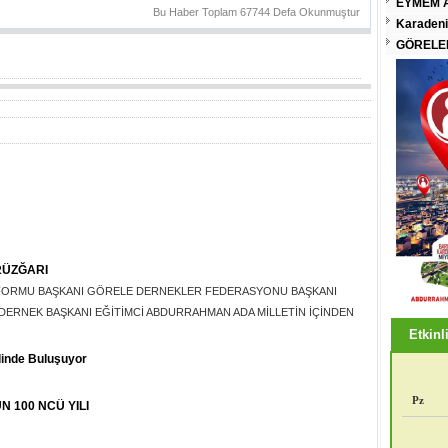
EYMEM A
Bu Haber Toplam 67744 Defa Okunmuştur
Karadeni
GÖRELEN
RÜZĞARI
FORMU BAŞKANI GÖRELE DERNEKLER FEDERASYONU BAŞKANI
ERNEK BAŞKANI EĞİTİMCİ ABDURRAHMAN ADA MİLLETİN İÇİNDEN
Etkinli
linde Buluşuyor
Pz
 100 NCÜ YILI