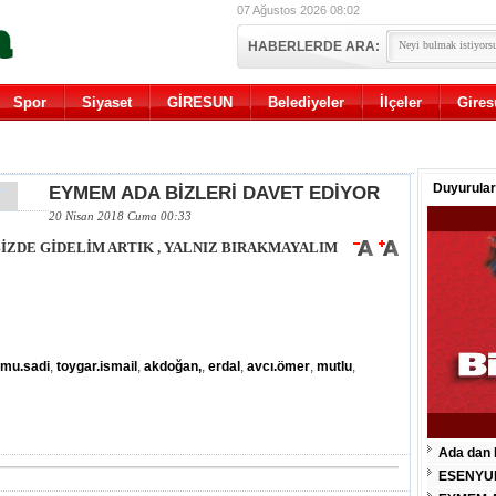
07 Ağustos 2026 08:02
HABERLERDE ARA:
Spor
Siyaset
GİRESUN
Belediyeler
İlçeler
Gires
Duyurular
EYMEM ADA BİZLERİ DAVET EDİYOR
20 Nisan 2018 Cuma 00:33
İZDE GİDELİM ARTIK , YALNIZ BIRAKMAYALIM
rmu.sadi
,
toygar.ismail
,
akdoğan,
,
erdal
,
avcı.ömer
,
mutlu
,
Ada dan 
ESENYU