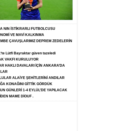
T A NIN İSTİKRARLI FUTBOLCUSU
ONOMİ VE MAVİ KALKINMA
PEMBE ÇAVUŞLARIMIZ DEPREM ZEDELERİN
k’te Lütfi Bayraktar güven tazeledi
K VAKFI KURULUYOR
R HAKLI DAVALARI İÇİN ANKARA’DA
ULAR
LULAR ALAİYE ŞEHİTLERİNİ ANDILAR
ĞA KONAĞINI GİTTİK GÖRDÜK
SUN GÜNLERİ 1-4 EYLÜL’DE YAPILACAK
İDEN MAME DİOUF .