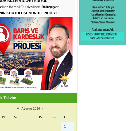
DA BİZLERİ DAVET EDİYOR
zliler Hamsi Festivalinde Buluşuyor
İN KURTULUŞUNUN 100 NCÜ YILI
k Takvimi
«
Ağustos 2026
»
Pt
Sa
Pe
Cu
Ct
1