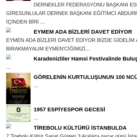
DERNEKLER FEDERASYONU BAŞKANI E
GİRESUNLULAR DERNEK BAŞKANI EĞİTİMCİ ABDUR
İÇİNDEN BİRİ ...
EYMEM ADA BİZLERİ DAVET EDİYOR
EYMEN ADA BİZLERİ DAVET EDİYOR BİZDE GİDELİM A
BIRAKMAYALIM EYMEN'CİĞİMİZİ...
Karadenizliler Hamsi Festivalinde Bulu
...
GÖRELENİN KURTULUŞUNUN 100 NCÜ 
...
1957 ESPİYESPOR GECESİ
...
TİREBOLU KÜLTÜRÜ İSTANBULDA
7 Tirebolu Kültür Sanat Günleri 3 Aralıkta pazar günü İst