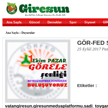
Ana Sayfa
Güncel
Dernekler
Spor
Siyaset
Gİ
Ana Sayfa
»
Duyurular
GÖR-FED 
25 Eylül 2017 Paz
Etiketler :
vatangiresun.giresunmedyaplatformu.sadi
,
toygar