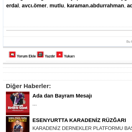
erdal
,
avcı.ömer
,
mutlu
,
karaman.abdurrahman
,
a
Bu 
Yorum Ekle
Yazdır
Yukarı
Diğer Haberler:
Ada dan Bayram Mesajı
...
ESENYURTTA KARADENİZ RÜZĞARI
KARADENİZ DERNEKLER PLATFORMU BA