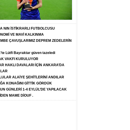
T A NIN İSTİKRARLI FUTBOLCUSU
ONOMİ VE MAVİ KALKINMA
PEMBE ÇAVUŞLARIMIZ DEPREM ZEDELERİN
k’te Lütfi Bayraktar güven tazeledi
K VAKFI KURULUYOR
R HAKLI DAVALARI İÇİN ANKARA’DA
ULAR
LULAR ALAİYE ŞEHİTLERİNİ ANDILAR
ĞA KONAĞINI GİTTİK GÖRDÜK
SUN GÜNLERİ 1-4 EYLÜL’DE YAPILACAK
İDEN MAME DİOUF .