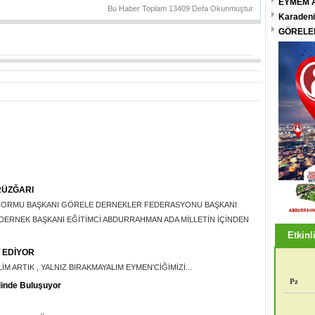
EYMEM A
Bu Haber Toplam 13409 Defa Okunmuştur
Karadeni
GÖRELEN
RÜZĞARI
FORMU BAŞKANI GÖRELE DERNEKLER FEDERASYONU BAŞKANI
ERNEK BAŞKANI EĞİTİMCİ ABDURRAHMAN ADA MİLLETİN İÇİNDEN
Etkinli
 EDİYOR
M ARTIK , YALNIZ BIRAKMAYALIM EYMEN'CİĞİMİZİ...
Pz
linde Buluşuyor