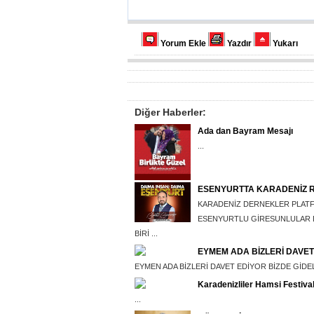
Yorum Ekle
Yazdır
Yukarı
Diğer Haberler:
Ada dan Bayram Mesajı
...
ESENYURTTA KARADENİZ 
KARADENİZ DERNEKLER PLAT
ESENYURTLU GİRESUNLULAR D
BİRİ ...
EYMEM ADA BİZLERİ DAVET
EYMEN ADA BİZLERİ DAVET EDİYOR BİZDE GİDELİ
Karadenizliler Hamsi Festiva
...