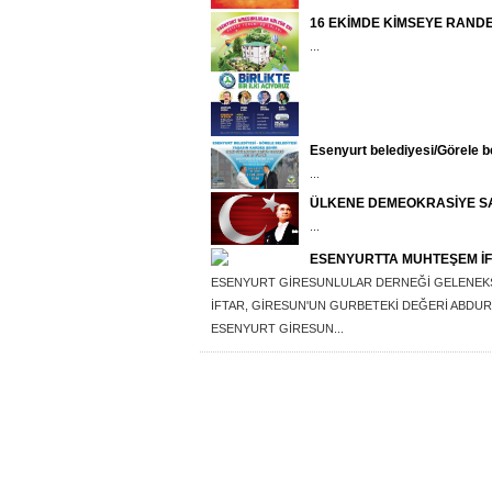
16 EKİMDE KİMSEYE RAND
...
Esenyurt belediyesi/Görele b
...
ÜLKENE DEMEOKRASİYE SA
...
ESENYURTTA MUHTEŞEM İ
ESENYURT GİRESUNLULAR DERNEĞİ GELENEKSEL
İFTAR, GİRESUN'UN GURBETEKİ DEĞERİ ABDUR
ESENYURT GİRESUN...