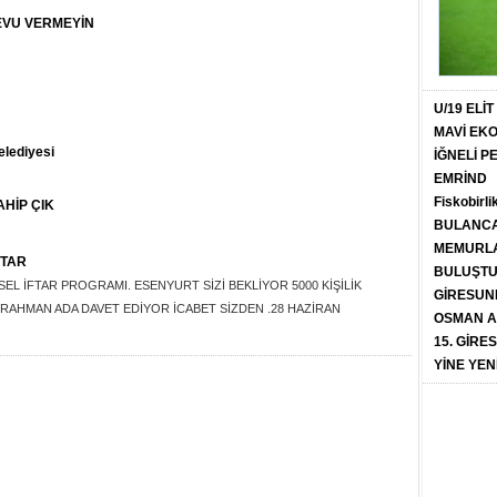
EVU VERMEYİN
U/19 ELİ
MAVİ EK
elediyesi
İĞNELİ 
EMRİND
Fiskobirli
HİP ÇIK
BULANCA
MEMURLA
FTAR
BULUŞT
 İFTAR PROGRAMI. ESENYURT SİZİ BEKLİYOR 5000 KİŞİLİK
GİRESUN
RAHMAN ADA DAVET EDİYOR İCABET SİZDEN .28 HAZİRAN
OSMAN A
15. GİRE
YİNE YEN