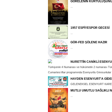
GÖRELENİN KURTULUŞUNUN
...
1957 ESPİYESPOR GECESİ
...
GÖR-FED ŞÖLENE HAZIR
...
NURETTİN CANİKLİ ESENY
Türkiyenin 4 Numarası ve hükümetin 2 numarası Türk
Cumartesi iftar programında Esenyurtlu Giresunlular d
HAYDEN ESENYURT'A GİDE
GELENEKSEL ESENYURT KAREDE
MUTLU UMUTLU SAĞLIKLI N
...