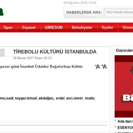
09 Ağustos 2026 13:01
HABERLERDE ARA:
Spor
Siyaset
GİRESUN
Belediyeler
İlçeler
Gires
Duyurular
TİREBOLU KÜLTÜRÜ İSTANBULDA
26 Kasım 2017 Pazar 23:51
a pazar günü İstanbul Üsküdar Bağalarbaşı Kültür
rmu.sadi
,
toygar.ismail
,
akdoğan,
,
erdal
,
avcı.ömer
,
mutlu
,
Ada dan 
ESENYU