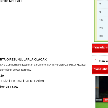
 100 NCÜ YILI
2
9
16
23
30
Yazarları
URTA GİRESUNLULARLA OLACAK
Tüm Ya
iye Cumhurriyeti Başbakan yardımcıcı sayın Nurettin Caniklli 17 Haziran
Son Haber
erneğinin sokak iftarında...
LİM
NİZLİLER HAMSİ BALIK FEVTİVALİ...
İCE YILLARA