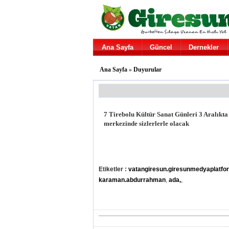
Ana Sayfa
Güncel
Dernekler
Ana Sayfa
»
Duyurular
7 Tirebolu Kültür Sanat Günleri 3 Aralıkt
merkezinde sizlerlerle olacak
Etiketler :
vatangiresun.giresunmedyaplatfo
karaman.abdurrahman
,
ada,
,