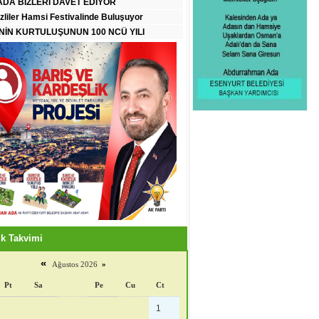
DA BİZLERİ DAVET EDİYOR
zliler Hamsi Festivalinde Buluşuyor
İN KURTULUŞUNUN 100 NCÜ YILI
k Takvimi
«
Ağustos 2026
»
Pt
Sa
Pe
Cu
Ct
1