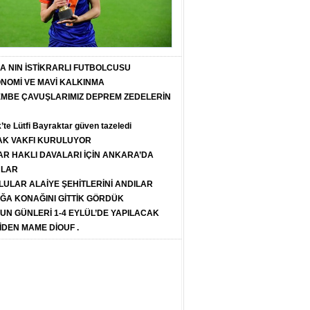
T A NIN İSTİKRARLI FUTBOLCUSU
ONOMİ VE MAVİ KALKINMA
PEMBE ÇAVUŞLARIMIZ DEPREM ZEDELERİN
k’te Lütfi Bayraktar güven tazeledi
K VAKFI KURULUYOR
R HAKLI DAVALARI İÇİN ANKARA’DA
ULAR
LULAR ALAİYE ŞEHİTLERİNİ ANDILAR
ĞA KONAĞINI GİTTİK GÖRDÜK
SUN GÜNLERİ 1-4 EYLÜL’DE YAPILACAK
İDEN MAME DİOUF .