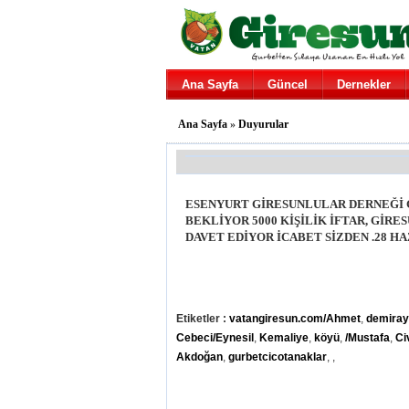
Ana Sayfa
Güncel
Dernekler
Ana Sayfa
»
Duyurular
ESENYURT GİRESUNLULAR DERNEĞİ G
BEKLİYOR 5000 KİŞİLİK İFTAR, Gİ
DAVET EDİYOR İCABET SİZDEN .28 H
Etiketler :
vatangiresun.com/Ahmet
,
demira
Cebeci/Eynesil
,
Kemaliye
,
köyü
,
/Mustafa
,
Ci
Akdoğan
,
gurbetcicotanaklar
,
,