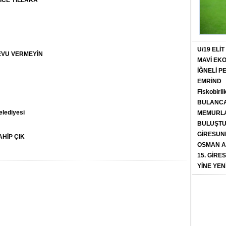
İCE YILLARA
U/19 ELİ
EVU VERMEYİN
MAVİ EK
İĞNELİ 
EMRİND
Fiskobirli
BULANCA
elediyesi
MEMURLA
BULUŞT
GİRESUN
HİP ÇIK
OSMAN A
15. GİRE
YİNE YEN