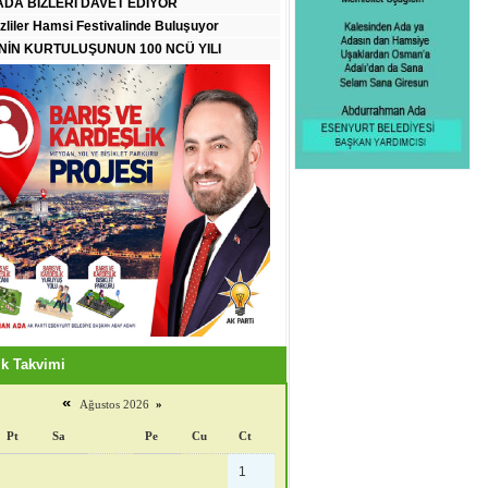
DA BİZLERİ DAVET EDİYOR
zliler Hamsi Festivalinde Buluşuyor
İN KURTULUŞUNUN 100 NCÜ YILI
k Takvimi
«
Ağustos 2026
»
Pt
Sa
Pe
Cu
Ct
1