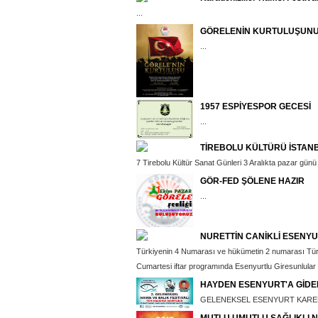
...
GÖRELENİN KURTULUŞUNUN
...
1957 ESPİYESPOR GECESİ
...
TİREBOLU KÜLTÜRÜ İSTAN
7 Tirebolu Kültür Sanat Günleri 3 Aralıkta pazar günü
GÖR-FED ŞÖLENE HAZIR
...
NURETTİN CANİKLİ ESENY
Türkiyenin 4 Numarası ve hükümetin 2 numarası Türk
Cumartesi iftar programında Esenyurtlu Giresunlular d
HAYDEN ESENYURT'A GİDE
GELENEKSEL ESENYURT KAREDE