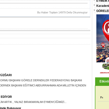
EYMEM A
Karadeni
GÖRELEN
Bu Haber Toplam 14979 Defa Okunmuştur
RÜZĞARI
FORMU BAŞKANI GÖRELE DERNEKLER FEDERASYONU BAŞKANI
Etkinli
ERNEK BAŞKANI EĞİTİMCİ ABDURRAHMAN ADA MİLLETİN İÇİNDEN
 EDİYOR
Pz
M ARTIK , YALNIZ BIRAKMAYALIM EYMEN'CİĞİMİZİ...
linde Buluşuyor