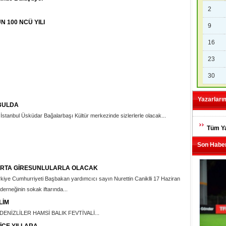
2
 100 NCÜ YILI
9
16
23
30
Yazarları
BULDA
 İstanbul Üsküdar Bağalarbaşı Kültür merkezinde sizlerlerle olacak...
Tüm Ya
Son Haber
URTA GİRESUNLULARLA OLACAK
iye Cumhurriyeti Başbakan yardımcıcı sayın Nurettin Caniklli 17 Haziran
erneğinin sokak iftarında...
LİM
NİZLİLER HAMSİ BALIK FEVTİVALİ...