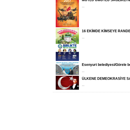
MUTLU UMUTLU SAĞLIKLI N
...
16 EKİMDE KİMSEYE RAND
...
Esenyurt belediyesi/Görele b
...
ÜLKENE DEMEOKRASİYE SA
...