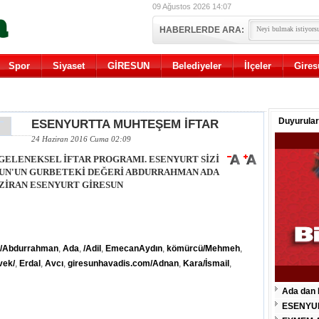
09 Ağustos 2026 14:07
HABERLERDE ARA:
Spor
Siyaset
GİRESUN
Belediyeler
İlçeler
Gires
Duyurular
ESENYURTTA MUHTEŞEM İFTAR
24 Haziran 2016 Cuma 02:09
ELENEKSEL İFTAR PROGRAMI. ESENYURT SİZİ
RESUN'UN GURBETEKİ DEĞERİ ABDURRAHMAN ADA
AZİRAN ESENYURT GİRESUN
y/Abdurrahman
,
Ada
,
/Adil
,
EmecanAydın
,
kömürcü/Mehmeh
,
vek/
,
Erdal
,
Avcı
,
giresunhavadis.com/Adnan
,
Kara/İsmail
,
Ada dan 
ESENYU