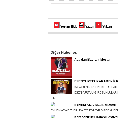
Yorum Ekle
Yazdır
Yukarı
Diğer Haberler:
Ada dan Bayram Mesajı
...
ESENYURTTA KARADENİZ 
KARADENİZ DERNEKLER PLAT
ESENYURTLU GİRESUNLULAR D
BİRİ ...
EYMEM ADA BİZLERİ DAVET
EYMEN ADA BİZLERİ DAVET EDİYOR BİZDE GİDELİ
Karadenizliler Hamsi Festiva