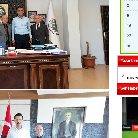
2
9
16
23
30
Yazarları
Tüm Ya
Son Haber