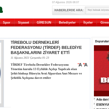
07 Ağustos 2026 08:07
HABERLERDE ARA:
Spor
Siyaset
GİRESUN
Belediyeler
İlçeler
Gires
Duyurular
TİREBOLU DERNEKLERİ
FEDERASYONU (TİRDEF) BELEDİYE
BAŞAKNLARINI ZİYARET ETTİ
11 Ağustos 2021 Çarşamba 01:23
TİRDEF Tirebolu Dernekler Federasyonu
Yönetim kurulu 13 Eylülde Açılışı Yapılcak olan
Şehit binbaşı Hüseyin Avni Alparslan Anıt Mezarı ve
Şehitlik Açılışına davet ettiler
Ada dan 
ESENYU