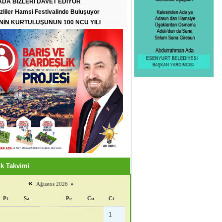
DA BİZLERİ DAVET EDİYOR
zliler Hamsi Festivalinde Buluşuyor
İN KURTULUŞUNUN 100 NCÜ YILI
k Takvimi
«
Ağustos 2026
»
Pt
Sa
Pe
Cu
Ct
1