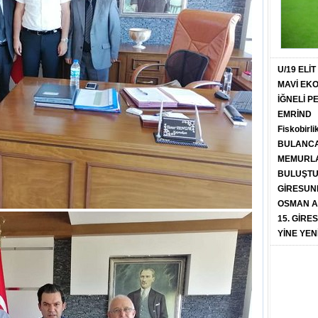
U/19 ELİ
MAVİ EK
İĞNELİ 
EMRİND
Fiskobirli
BULANCA
MEMURLA
BULUŞT
GİRESUN
OSMAN A
15. GİRE
YİNE YEN