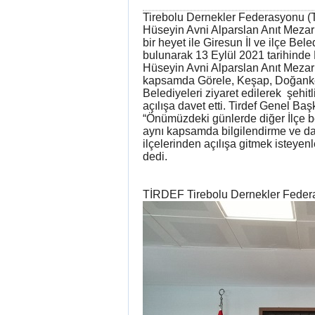
Tirebolu Dernekler Federasyonu (
Hüseyin Avni Alparslan Anıt Mezar 
bir heyet ile Giresun İl ve ilçe Bel
bulunarak 13 Eylül 2021 tarihinde
Hüseyin Avni Alparslan Anıt Mezar v
kapsamda Görele, Keşap, Doğanken
Belediyeleri ziyaret edilerek şehitl
açılışa davet etti. Tirdef Genel B
“Önümüzdeki günlerde diğer İlçe be
aynı kapsamda bilgilendirme ve da
ilçelerinden açılışa gitmek isteyen
dedi.
TİRDEF Tirebolu Dernekler Fede