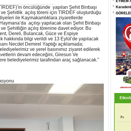
EYMEM A
TİRDEF)’in öncülüğünde yapılan Şehit Binbaşı
Karadeni
ve Şehitlik açılış töreni için TİRDEF oluşturduğu
GÖRELEN
ediyeleri ile Kaymakamlıklara ziyaretlerde
 Haymana’da açılışı yapılacak olan Şehit Binbaşı
e Şehitliğin açılış törenine davet ediyor. Bu
t, Dereli, Bulancak, Güce ve Espiye
ik hakkında bilgi verildi ve 13 Eylül’de yapılacak
aşkanı Necdet Demirel Yaptığı açıklamada;
lediyelerimiz ve yerel basınımız ziyaret edilerek
vetlerin devam edeceğini, Giresun Ve
lere belediyelerimiz tarafından araç sağlanacak.”
rasyonu
Etkinli
Pz