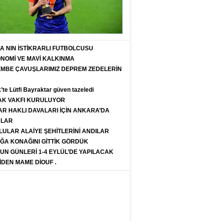
T A NIN İSTİKRARLI FUTBOLCUSU
ONOMİ VE MAVİ KALKINMA
PEMBE ÇAVUŞLARIMIZ DEPREM ZEDELERİN
k’te Lütfi Bayraktar güven tazeledi
K VAKFI KURULUYOR
R HAKLI DAVALARI İÇİN ANKARA’DA
ULAR
LULAR ALAİYE ŞEHİTLERİNİ ANDILAR
ĞA KONAĞINI GİTTİK GÖRDÜK
SUN GÜNLERİ 1-4 EYLÜL’DE YAPILACAK
İDEN MAME DİOUF .