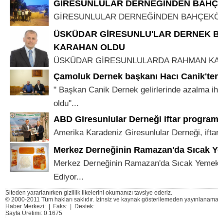
GİRESUNLULAR DERNEĞİNDEN BAHÇ
GİRESUNLULAR DERNEĞİNDEN BAHÇEKÖY
ÜSKÜDAR GİRESUNLU'LAR DERNEK 
KARAHAN OLDU
ÜSKÜDAR GİRESUNLULARDA RAHMAN KAR
Çamoluk Dernek başkanı Hacı Canik'te
" Başkan Canik Dernek gelirlerinde azalma iht
oldu"...
ABD Giresunlular Derneği iftar program
Amerika Karadeniz Giresunlular Derneği, iftar
Merkez Derneğinin Ramazan'da Sıcak 
Merkez Derneğinin Ramazan'da Sıcak Yeme
Ediyor...
Siteden yararlanırken gizlilik ilkelerini okumanızı tavsiye ederiz.
© 2000-2011 Tüm hakları saklıdır. İzinsiz ve kaynak gösterilemeden yayınlanama
Haber Merkezi: | Faks: | Destek:
Sayfa Üretimi: 0.1675