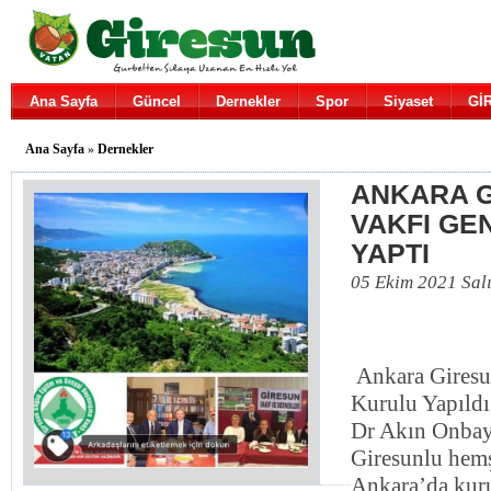
Ana Sayfa
Güncel
Dernekler
Spor
Siyaset
Gİ
Ana Sayfa
»
Dernekler
ANKARA 
VAKFI GE
YAPTI
05 Ekim 2021 Sal
Ankara Giresu
Kurulu Yapıldı
Dr Akın Onbay
Giresunlu hemş
Ankara’da kuru