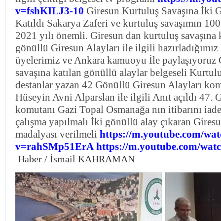
v=fshKILJ3-10
Giresun Kurtuluş Savaşına İki 
Katıldı Sakarya Zaferi ve kurtuluş savaşımın 100
2021 yılı önemli. Giresun dan kurtuluş savaşına 
gönüllü Giresun Alayları ile ilgili hazırladığımız
üyelerimiz ve Ankara kamuoyu İle paylaşıyoruz 
savaşına katılan gönüllü alaylar belgeseli Kurtul
destanlar yazan 42 Gönüllü Giresun Alayları kom
Hüseyin Avni Alparslan ile ilgili Anıt açıldı 47.
komutanı Gazi Topal Osmanağa nın itibarını iade
çalışma yapılmalı İki gönüllü alay çıkaran Giresun
madalyası verilmeli
https://m.youtube.com/wa
v=rahSMp51ErA
https://m.youtube.com/wa
Haber / İsmail KAHRAMAN