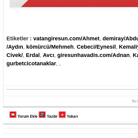
Etiketler :
vatangiresun.com/Ahmet
,
demiray/Abd
/Aydın
,
kömürcü/Mehmeh
,
Cebeci/Eynesil
,
Kemali
Civek/
,
Erdal
,
Avcı
,
giresunhavadis.com/Adnan
,
K
gurbetcicotanaklar
,
,
Bu 
Yorum Ekle
Yazdır
Yukarı