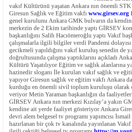
vakıf Kültürünü yaşatan Ankara nın önemli STK l
Giresun Sağlık ve Eğitim vakfı
www.girsev.org
P
genel kurulunu Ankara GMK bulvarın da kendine 
merkezin de 2 Ekim tarihinde yaptı GİRSEV kon
başkanlığını Salih Hacıömeroğlu yaptı Vakıf ba
çalışmalarla ilgili bilgiler verdi Pandemi dolayıs
gecikmeli yapıldığını vakıf kuruluş senedin de ya
doğrultusunda çalışma yaptıklarını açıkladı Anka
Kültürü Yaşatılıyor Eğitim ve sağlık alanlarına y
hazinedir sloganı İle kurulan vakıf sağlık ve eğit
yapıyor Giresun sağlık ve eğitim vakfı Ankara da
kurduğu en önemli sivil toplum kuruluşu olarak
veriyor Metin Yaraman başkanlığın da faaliyetler
GİRSEV Ankara nın merkezi Kızılay’a yakın G
kendine ait yerde faaliyet gösteriyor Ankara Gire
devri alem belgesel tv programı yapımcısı İsmai
hazırlanan bir çok tv kanalında yayınlanan Vakıf 
ilgili çektiği belgesel tv programı
https://m.you