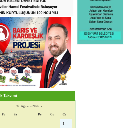
DA BİZLERİ DAVET EDİYOR
zliler Hamsi Festivalinde Buluşuyor
İN KURTULUŞUNUN 100 NCÜ YILI
k Takvimi
«
Ağustos 2026
»
Pt
Sa
Pe
Cu
Ct
1