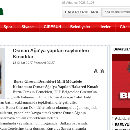
08 Ağustos 2026 21:08
HABERLERDE ARA:
Spor
Siyaset
GİRESUN
Belediyeler
İlçeler
Gires
Duyurular
Osman Ağa'ya yapılan söylemleri
Kınadılar
13 Şubat 2017 Pazartesi 00:27
Bursa Giresun Dernekleri Milli Mücadele
Kahramanı Osman Ağa'ya Yapılan Hakareti Kınadı
Bursa Giresun Dernekleri, TRT Belgeselde Giresun'un
milli kahramanı Topal Osman Ağa için 'cahil, katil,
arı basın açıklamasında tepkilerini dile getirdiler.
ara, Bursa Giresun Dernekleri adına okumuş olduğu mesajında
caklarını, yapanlarla kavga etmek yerine Osman Ağanın
aktarmaya devam edeceklerini belirtti.
Ada dan 
 kanalında yayınlanan bir programda; Balkan Savaşında
ESENYU
Rum Çetelerine karşı durmuş, Kurtuluş Savaşı sırasında