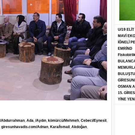
U/19 ELİ
MAVİ EK
İĞNELİ 
EMRİND
Fiskobirli
BULANCA
MEMURLA
BULUŞT
GİRESUN
OSMAN A
15. GİRE
YİNE YEN
y/Abdurrahman
,
Ada
,
/Aydın
,
kömürcü/Mehmeh
,
Cebeci/Eynesil
,
,
giresunhavadis.com/Adnan
,
Kara/İsmail
,
Akdoğan
,