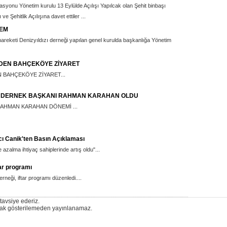
yonu Yönetim kurulu 13 Eylülde Açılışı Yapılcak olan Şehit binbaşı
e Şehitlik Açılışına davet ettiler ...
NEM
hareketi Denizyıldızı derneği yapılan genel kurulda başkanlığa Yönetim
DEN BAHÇEKÖYE ZİYARET
BAHÇEKÖYE ZİYARET...
 DERNEK BAŞKANI RAHMAN KARAHAN OLDU
AHMAN KARAHAN DÖNEMİ ...
ı Canik'ten Basın Açıklaması
azalma ihtiyaç sahiplerinde artış oldu"...
ar programı
neği, iftar programı düzenledi....
 tavsiye ederiz.
ynak gösterilemeden yayınlanamaz.