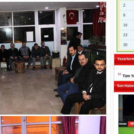
2
9
16
23
30
Yazarları
Tüm Ya
Son Haber