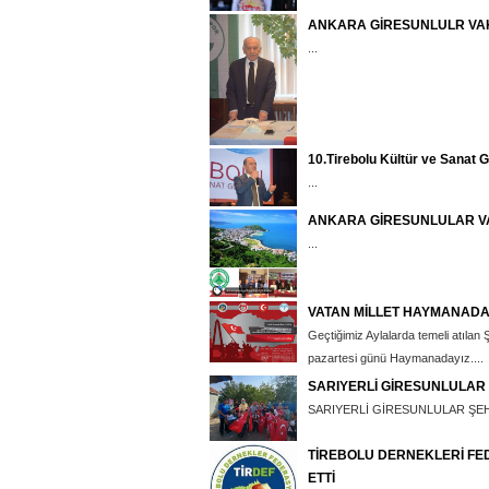
ANKARA GİRESUNLULR VAK
...
10.Tirebolu Kültür ve Sanat 
...
ANKARA GİRESUNLULAR VA
...
VATAN MİLLET HAYMANADA’
Geçtiğimiz Aylalarda temeli atılan Ş
pazartesi günü Haymanadayız....
SARIYERLİ GİRESUNLULAR 
SARIYERLİ GİRESUNLULAR ŞEH
TİREBOLU DERNEKLERİ FED
ETTİ