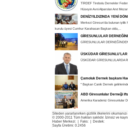
TİRDEF Tirebolu Dernekler Federas
Hüseyin Avni Alparslan Anıt Mezarı v
DENİZYILDIZINDA YENİ DÖ
Merkezi Giresun’da bulunan iyilik 
kurulu üyesi Cumhur Karahasan Başkan oldu,...
GİRESUNLULAR DERNEĞİN
GİRESUNLULAR DERNEĞİNDEN 
ÜSKÜDAR GİRESUNLU'LAR
ÜSKÜDAR GİRESUNLULARDA R
Çamoluk Dernek başkanı Hac
" Başkan Canik Dernek gelirlerinde 
ABD Giresunlular Derneği ift
Amerika Karadeniz Giresunlular Der
Siteden yararlanırken gizlilik ilkelerini okumanızı
© 2000-2011 Tüm hakları saklıdır. İzinsiz ve ka
Haber Merkezi: | Faks: | Destek:
Sayfa Üretimi: 0.2456