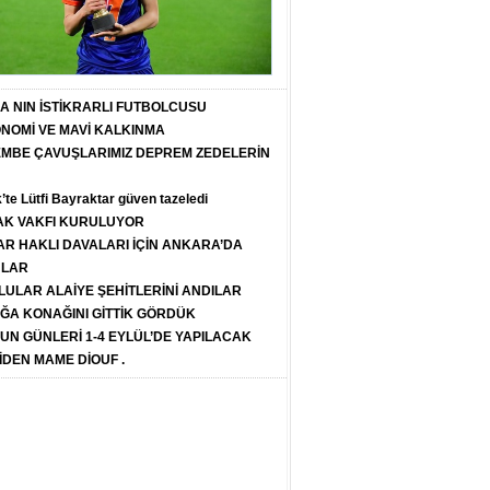
T A NIN İSTİKRARLI FUTBOLCUSU
ONOMİ VE MAVİ KALKINMA
PEMBE ÇAVUŞLARIMIZ DEPREM ZEDELERİN
k’te Lütfi Bayraktar güven tazeledi
K VAKFI KURULUYOR
R HAKLI DAVALARI İÇİN ANKARA’DA
ULAR
LULAR ALAİYE ŞEHİTLERİNİ ANDILAR
ĞA KONAĞINI GİTTİK GÖRDÜK
SUN GÜNLERİ 1-4 EYLÜL’DE YAPILACAK
İDEN MAME DİOUF .