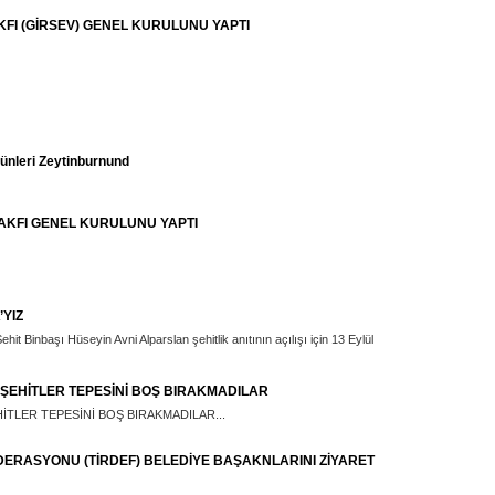
FI (GİRSEV) GENEL KURULUNU YAPTI
Günleri Zeytinburnund
KFI GENEL KURULUNU YAPTI
YIZ
ehit Binbaşı Hüseyin Avni Alparslan şehitlik anıtının açılışı için 13 Eylül
ŞEHİTLER TEPESİNİ BOŞ BIRAKMADILAR
İTLER TEPESİNİ BOŞ BIRAKMADILAR...
ERASYONU (TİRDEF) BELEDİYE BAŞAKNLARINI ZİYARET