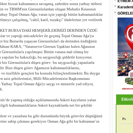
EYMEM A
rlikte bizzat kahramanca savaşmış, zaferden sonra yarbay rütbesi
Karadeni
rk'ün ve TBMM'nin Giresunlulardan oluşan Muhafız Kıtasının
GÖRELEN
arbay Topal Osman Ağa, vatan için yaptığı bütün kahramanlıklar
rilmeye çalışılmış, "cahil, katil, tuzakçı" ifadelerine yer verilerek
EKET BURSA’DAKİ HEMŞERİLERİMİZİ DERİNDEN ÜZDÜ
klar ve yaptığı mücadeleler ile geçmiş Topal Osman Ağa'ya
bi biz Bursa'da yaşayan Giresunlular'ı da derinden üzdüğünü
ı Adnan KARA; “Vatansever Giresun Uşakları halen Ağasının
 Giresunlular'a yapılmıştır. Bütün vatana mal olmuş bir
 yapılan bu haksızlığı, bu saygısızlığı şiddetle kınıyoruz.
 biz Giresunlular'a düşen görev: bu saygısızlığı yapanlarla
dir. Bize düşen görev Ağamızın kahramanlıklarını,
 ve özellikle gençleri bu konuda bilinçlendirmektir. Bu duygu
den aziz şehitlerimizi, Milli Mücadelemizin Başkomutanı
s Yarbay Topal Osman Ağa'yı saygı ve minnetle yad ediyor,
i.
Z
Etkinli
öbüt’de yapmış olduğu açıklamasında Askeri kayıtların yalan
ilgili kahramanlıkların Askeri kaynaklarda net bir şekilde
ilere ve yazarlara bu gibi durumlarda büyük görevler düştüğünü
Pz
erine sahip çıkması gerekiyor. Osman Ağa gibi bir kahraman’ın