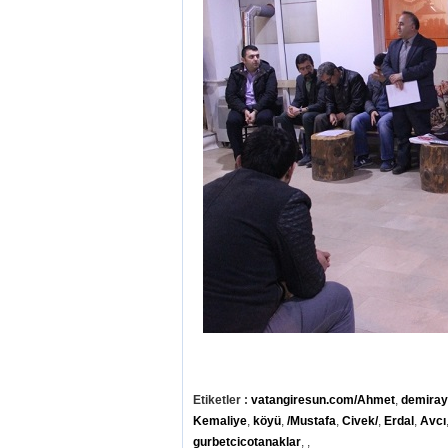
Etiketler :
vatangiresun.com/Ahmet
,
demira
Kemaliye
,
köyü
,
/Mustafa
,
Civek/
,
Erdal
,
Avcı
gurbetcicotanaklar
,
,