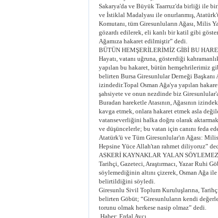
Sakarya'da ve Büyük Taarruz'da birliği ile bi
ve İstiklal Madalyası ile onurlanmış, Atatü
Komutanı, tüm Giresunluların Ağası, Milis Y
gözardı edilerek, eli kanlı bir katil gibi göste
Ağamıza hakaret edilmiştir” dedi.
BÜTÜN HEMŞERİLERİMİZ GİBİ BU HAR
Hayatı, vatanı uğruna, gösterdiği kahramanlı
yapılan bu hakaret, bütün hemşehrilerimiz gi
belirten Bursa Giresunlular Derneği Başkan
izindedir.Topal Osman Ağa'ya yapılan hakaret
şahsiyete ve onun nezdinde biz Giresunlular'a
Buradan hareketle Atasının, Ağasının izindeki
kavga etmek, onlara hakaret etmek asla değil
vatanseverliğini halka doğru olarak aktarmak
ve düşüncelerle; bu vatan için canını feda e
Atatürk'ü ve Tüm Giresunlular'ın Ağası: Mili
Hepsine Yüce Allah'tan rahmet diliyoruz” ded
ASKERİ KAYNAKLAR YALAN SÖYLEME
Tarihçi, Gazeteci, Araştırmacı, Yazar Ruhi G
söylemediğinin altını çizerek, Osman Ağa ile 
belirtildiğini söyledi.
Giresunlu Sivil Toplum Kuruluşlarına, Tarihç
belirten Göbüt; “Giresunluların kendi değerl
torunu olmak herkese nasip olmaz” dedi.
Haber: Erdal Avcı