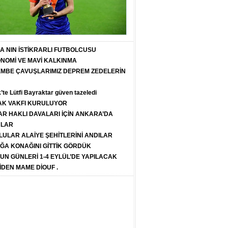
T A NIN İSTİKRARLI FUTBOLCUSU
ONOMİ VE MAVİ KALKINMA
PEMBE ÇAVUŞLARIMIZ DEPREM ZEDELERİN
k’te Lütfi Bayraktar güven tazeledi
K VAKFI KURULUYOR
R HAKLI DAVALARI İÇİN ANKARA’DA
ULAR
LULAR ALAİYE ŞEHİTLERİNİ ANDILAR
ĞA KONAĞINI GİTTİK GÖRDÜK
SUN GÜNLERİ 1-4 EYLÜL’DE YAPILACAK
İDEN MAME DİOUF .