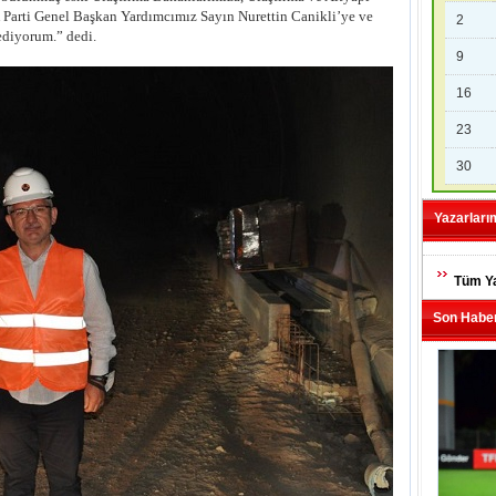
 Parti Genel Başkan Yardımcımız Sayın Nurettin Canikli’ye ve
2
ediyorum.” dedi.
9
16
23
30
Yazarları
Tüm Ya
Son Haber