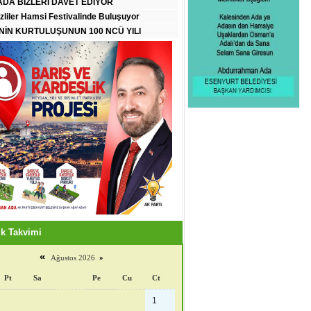
DA BİZLERİ DAVET EDİYOR
zliler Hamsi Festivalinde Buluşuyor
İN KURTULUŞUNUN 100 NCÜ YILI
k Takvimi
«
Ağustos 2026
»
Pt
Sa
Pe
Cu
Ct
1