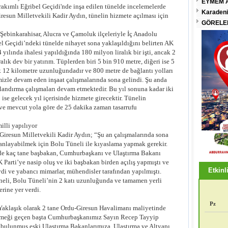
EYMEM A
akımlı Eğribel Geçidi'nde inşa edilen tünelde incelemelerde
Karadeni
iresun Milletvekili Kadir Aydın, tünelin hizmete açılması için
GÖRELEN
Şebinkarahisar, Alucra ve Çamoluk ilçeleriyle İç Anadolu
l Geçidi’ndeki tünelde nihayet sona yaklaşıldığını belirten AK
yılında ihalesi yapıldığında 180 milyon liralık bir işti, ancak 2
alık dev bir yatırım. Tüplerden biri 5 bin 910 metre, diğeri ise 5
 12 kilometre uzunluğundadır ve 800 metre de bağlantı yolları
zle devam eden inşaat çalışmalarında sona gelindi. Şu anda
landırma çalışmaları devam etmektedir. Bu yıl sonuna kadar iki
p ise gelecek yıl içerisinde hizmete girecektir. Tünelin
ve mevcut yola göre de 25 dakika zaman tasarrufu
illi yapılıyor
Giresun Milletvekili Kadir Aydın; “Şu an çalışmalarında sona
 anlayabilmek için Bolu Tüneli ile kıyaslama yapmak gerekir.
nde kaç tane başbakan, Cumhurbaşkanı ve Ulaştırma Bakanı
Parti’ye nasip oluş ve iki başbakan birden açılış yapmıştı ve
Etkinli
ydi ve yabancı mimarlar, mühendisler tarafından yapılmıştı.
neli, Bolu Tüneli’nin 2 katı uzunluğunda ve tamamen yerli
erine yer verdi.
Pz
“Yaklaşık olarak 2 tane Ordu-Giresun Havalimanı maliyetinde
 emeği geçen başta Cumhurbaşkanımız Sayın Recep Tayyip
bulunmuş eski Ulaştırma Bakanlarımıza, Ulaştırma ve Altyapı