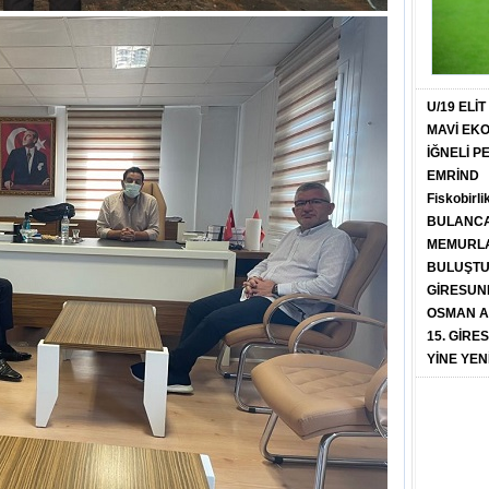
U/19 ELİ
MAVİ EK
İĞNELİ 
EMRİND
Fiskobirli
BULANCA
MEMURLA
BULUŞT
GİRESUN
OSMAN A
15. GİRE
YİNE YEN