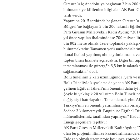
Giresun’u İç Anadolu’ya bağlayan 2 bin 200 r
bulunarak yetkililerden bilgi alan AK Parti G
tarih verdi.
Yapımına 2015 tarihinde başlanan Giresun’u 
Bölgesi’ne bağlayan 2 bin 200 rakımlı Eğribe
Parti Giresun Milletvekili Kadir Aydın; “2014 
yıl önce yapılan ihalesinde ise 700 milyon lir
bin 902 metre olmak üzere toplamda yaklaşık
bulunmaktadır. Tamamen yerli mühendislerimi
ikmal ihalesi yapılmış olup aydınlatma, hava
tüpten birisi hizmete açılacaktır. Diğer bir tü
tamamlanması ile güzergâh 6,5 km kısalarak 
sağlanacaktır.” dedi.
Bolu tünelinin 2 katı uzunluğunda, yerli ve m
Bolu Tüneliyle kıyaslama da yapan AK Parti 
gelinen Eğribel Tüneli’nin önemini daha iyi
Şöyle ki yaklaşık 20 yıl süren Bolu Tüneli’
değişmişti hatırlayalım. Tamamlamak yine AK 
Türkiye’nin en önemli yatırımlarından birisi
Sadece 3 kilometreydi. Bugün ise Eğribel Tü
mühendislerimiz tarafından yapılıyor.” ifadel
Emeği geçenlere teşekkür
AK Parti Giresun Milletvekili Kadir Aydın; 
olan bu projenin ilimize kazandırılmasında
Erdoğan olmak üzere proje boyunca görevde 