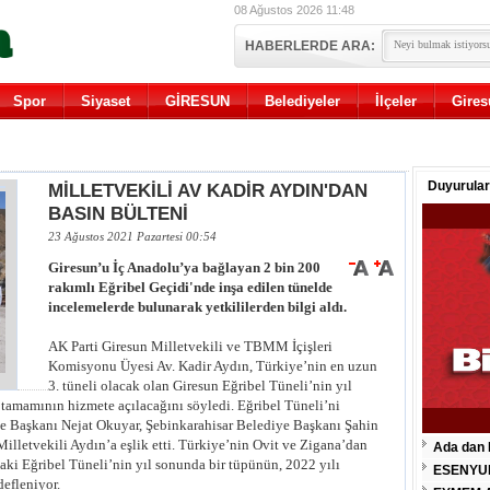
08 Ağustos 2026 11:48
HABERLERDE ARA:
Spor
Siyaset
GİRESUN
Belediyeler
İlçeler
Gires
Duyurular
MİLLETVEKİLİ AV KADİR AYDIN'DAN
BASIN BÜLTENİ
23 Ağustos 2021 Pazartesi 00:54
Giresun’u İç Anadolu’ya bağlayan 2 bin 200
rakımlı Eğribel Geçidi'nde inşa edilen tünelde
incelemelerde bulunarak yetkililerden bilgi aldı.
AK Parti Giresun Milletvekili ve TBMM İçişleri
Komisyonu Üyesi Av. Kadir Aydın, Türkiye’nin en uzun
3. tüneli olacak olan Giresun Eğribel Tüneli’nin yıl
e tamamının hizmete açılacağını söyledi. Eğribel Tüneli’ni
lçe Başkanı Nejat Okuyar, Şebinkarahisar Belediye Başkanı Şahin
 Milletvekili Aydın’a eşlik etti. Türkiye’nin Ovit ve Zigana’dan
Ada dan 
daki Eğribel Tüneli’nin yıl sonunda bir tüpünün, 2022 yılı
ESENYU
defleniyor.