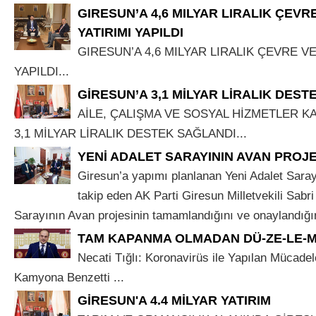
GIRESUN’A 4,6 MILYAR LIRALIK ÇEVR
YATIRIMI YAPILDI
GIRESUN’A 4,6 MILYAR LIRALIK ÇEVRE VE
YAPILDI...
GİRESUN’A 3,1 MİLYAR LİRALIK DES
AİLE, ÇALIŞMA VE SOSYAL HİZMETLER K
3,1 MİLYAR LİRALIK DESTEK SAĞLANDI...
YENİ ADALET SARAYININ AVAN PROJ
Giresun’a yapımı planlanan Yeni Adalet Saray
takip eden AK Parti Giresun Milletvekili Sabri
Sarayının Avan projesinin tamamlandığını ve onaylandığını 
TAM KAPANMA OLMADAN DÜ-ZE-LE-M
Necati Tığlı: Koronavirüs ile Yapılan Mücadel
Kamyona Benzetti ...
GİRESUN'A 4.4 MİLYAR YATIRIM