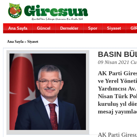
Ana Sayfa
Güncel
Dernekler
Spor
Siyaset
Gİ
Ana Sayfa
»
Siyaset
BASIN BÜ
09 Nisan 2021 C
AK Parti Gires
ve Yerel Yöne
Yardımcısı Av.
Nisan Türk Pol
kuruluş yıl dö
mesaj yayımla
AK Parti Giresu