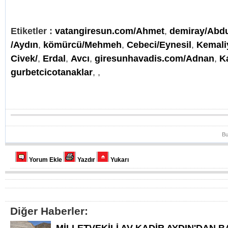
Etiketler :
vatangiresun.com/Ahmet
,
demiray/Abd
/Aydın
,
kömürcü/Mehmeh
,
Cebeci/Eynesil
,
Kemali
Civek/
,
Erdal
,
Avcı
,
giresunhavadis.com/Adnan
,
K
gurbetcicotanaklar
,
,
Bu
Yorum Ekle
Yazdır
Yukarı
Diğer Haberler:
MİLLETVEKİLİ AV KADİR AYDIN'DAN B