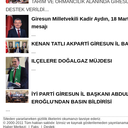
TARIM VE ORMANCILIK ALANINDA GİRESUN
DESTEK VERİLDİ...
Giresun Milletvekili Kadir Aydın, 18 Mar
mesajı
...
KENAN TATLI AKPARTİ GİRESUN İL B
...
ILÇELERE DOĞALGAZ MÜJDESI
...
İYİ PARTİ GİRESUN İL BAŞKANI ABDU
EROĞLU'NDAN BASIN BİLDİRİSİ
...
Siteden yararlanırken gizlilik ilkelerini okumanızı tavsiye ederiz.
© 2000-2011 Tüm hakları saklıdır. İzinsiz ve kaynak gösterilemeden yayınlanama
Haber Merkezi: | Faks: | Destek: