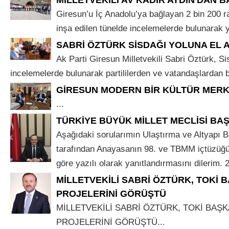
Giresun’u İç Anadolu’ya bağlayan 2 bin 200 r
inşa edilen tünelde incelemelerde bulunarak yet
SABRİ ÖZTÜRK SİSDAĞI YOLUNA EL A
Ak Parti Giresun Milletvekili Sabri Öztürk, S
incelemelerde bulunarak partililerden ve vatandaşlardan bil
GİRESUN MODERN BİR KÜLTÜR MER
...
TÜRKİYE BÜYÜK MİLLET MECLİSİ BA
Aşağıdaki sorularımın Ulaştırma ve Altyapı B
tarafından Anayasanın 98. ve TBMM içtüzüğ
göre yazılı olarak yanıtlandırmasını dilerim. 
MİLLETVEKİLİ SABRİ ÖZTÜRK, TOKİ 
PROJELERİNİ GÖRÜŞTÜ
MİLLETVEKİLİ SABRİ ÖZTÜRK, TOKİ BAŞK
PROJELERİNİ GÖRÜŞTÜ...