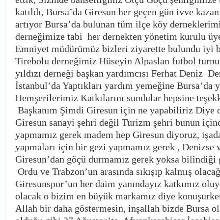
katıldı, Bursa’da Giresun her geçen gün ivve kazan
artıyor Bursa’da bulunan tüm ilçe köy derneklerim
derneğimize tabi her dernekten yönetim kurulu üy
Emniyet müdürümüz bizleri ziyarette bulundu iyi bi
Tirebolu derneğimiz Hüseyin Alpaslan futbol turnu
yıldızı derneği başkan yardımcısı Ferhat Deniz Der
İstanbul’da Yaptıkları yardım yemeğine Bursa’da 
Hemşerilerimiz Katkılarını sundular hepsine teşek
Başkanım Şimdi Giresun için ne yapabiliriz Diy
Giresun sanayi şehri değil Turizm şehri bunun içind
yapmamız gerek madem hep Giresun diyoruz, işada
yapmaları için bir gezi yapmamız gerek , Denizse v
Giresun’dan göçü durmamız gerek yoksa bilindiği g
Ordu ve Trabzon’un arasında sıkışıp kalmış olacağ
Giresunspor’un her daim yanındayız katkımız olu
olacak o bizim en büyük markamız diye konuşurk
Allah bir daha göstermesin, inşallah bizde Bursa o