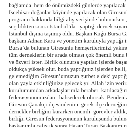
bağlamda hem de önümüzdeki günlerde yapılacak 
İscehisar doğanlar köyünde yapılacak olan Giresun
programı hakkında bilgi alış verişinde bulunurken 
seçildikten sonra İstanbul’da yaptığı dernek ziyar
İstanbul dışına taşımış oldu. Başkan Kuğu Bursa G
başkanı Adnan Kara ve yönetim kuruluyla yaptığı is
Bursa’da bulunan Giresunlu hemşerilerimizi yakın
tüm derneklerin bir arada olması çok önemli bunu
ve özveri ister. Birlik olunursa yapılan işlerde başa
oldukça yüksek olur. buda yaptığınız işlerden belli, 
gelemediğim Giresun’umuzun gurbet eldeki yaptığ
olan yayla etkinliğinize gelecek yıl Allah izin veri
kurulumumdan arkadaşlarımla beraber katılacağım
federasyonumuzdan bahsedecek olursak. Benden
Giresun Çanakçı ilçesindenim gerek ilçe derneğim
dernekler birliğini kurarken önemli görevler aldık
birliği, Giresun federasyonunun kuruluşunda bul
başkanımla çalıştık sonra Hasan Turan Başkanımın