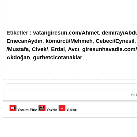
Etiketler :
vatangiresun.com/Ahmet
,
demiray/Abd
EmecanAydın
,
kömürcü/Mehmeh
,
Cebeci/Eynesil
/Mustafa
,
Civek/
,
Erdal
,
Avcı
,
giresunhavadis.com
Akdoğan
,
gurbetcicotanaklar
,
,
Bu 
Yorum Ekle
Yazdır
Yukarı