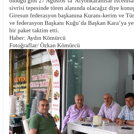
olduğu gibi 27 Ağustos’ta Afyonkarahisar İscehis
sivrisi tepesinde tören alanında olacağız diye kon
Giresun federasyon başkanına Kuranı-kerim ve Tür
ve federasyon Başkanı Kuğu’da Başkan Kara’ya yer
bir paket taktim etti.
Haber: Aydın Kömürcü
Fotoğraflar/ Özkan Kömürcü