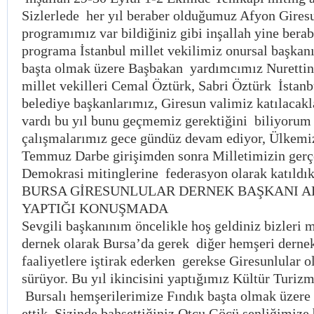
Sizlerlede her yıl beraber olduğumuz Afyon Giresu
programımız var bildiğiniz gibi inşallah yine berab
programa İstanbul millet vekilimiz onursal başka
başta olmak üzere Başbakan yardımcımız Nurettin
millet vekilleri Cemal Öztürk, Sabri Öztürk İstanb
belediye başkanlarımız, Giresun valimiz katılacakla
vardı bu yıl bunu geçmemiz gerektiğini biliyorum
çalışmalarımız gece gündüz devam ediyor, Ülkemiz
Temmuz Darbe girişimden sonra Milletimizin gerçe
Demokrasi mitinglerine federasyon olarak katıldık
BURSA GİRESUNLULAR DERNEK BAŞKANI A
YAPTIĞI KONUŞMADA
Sevgili başkanınım öncelikle hoş geldiniz bizleri mu
dernek olarak Bursa’da gerek diğer hemşeri dernek
faaliyetlere iştirak ederken gerekse Giresunlular o
sürüyor. Bu yıl ikincisini yaptığımız Kültür Turiz
Bursalı hemşerilerimize Fındık başta olmak üzere 
ettik, Sizinde bahsettiğiniz Otçu Göçü şenliğimize 