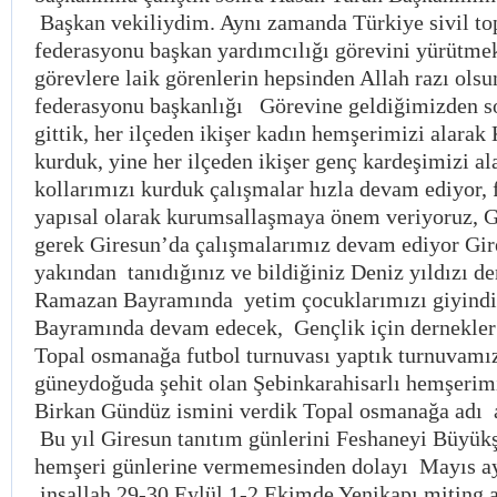
Başkan vekiliydim. Aynı zamanda Türkiye sivil to
federasyonu başkan yardımcılığı görevini yürütmek
görevlere laik görenlerin hepsinden Allah razı olsu
federasyonu başkanlığı Görevine geldiğimizden 
gittik, her ilçeden ikişer kadın hemşerimizi alarak
kurduk, yine her ilçeden ikişer genç kardeşimizi a
kollarımızı kurduk çalışmalar hızla devam ediyor
yapısal olarak kurumsallaşmaya önem veriyoruz, G
gerek Giresun’da çalışmalarımız devam ediyor Gir
yakından tanıdığınız ve bildiğiniz Deniz yıldızı d
Ramazan Bayramında yetim çocuklarımızı giyindi
Bayramında devam edecek, Gençlik için dernekler 
Topal osmanağa futbol turnuvası yaptık turnuvamız
güneydoğuda şehit olan Şebinkarahisarlı hemşeri
Birkan Gündüz ismini verdik Topal osmanağa adı a
Bu yıl Giresun tanıtım günlerini Feshaneyi Büyükş
hemşeri günlerine vermemesinden dolayı Mayıs 
inşallah 29-30 Eylül 1-2 Ekimde Yenikapı miting a