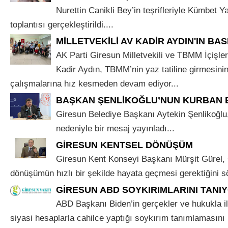
Nurettin Canikli Bey’in teşrifleriyle Kümbet Ya
toplantısı gerçekleştirildi....
MİLLETVEKİLİ AV KADİR AYDIN'IN BAS
AK Parti Giresun Milletvekili ve TBMM İçişle
Kadir Aydın, TBMM’nin yaz tatiline girmesini
çalışmalarına hız kesmeden devam ediyor...
BAŞKAN ŞENLİKOĞLU’NUN KURBAN 
Giresun Belediye Başkanı Aytekin Şenlikoğl
nedeniyle bir mesaj yayınladı...
GİRESUN KENTSEL DÖNÜŞÜM
Giresun Kent Konseyi Başkanı Mürşit Gürel, 
dönüşümün hızlı bir şekilde hayata geçmesi gerektiğini sö
GİRESUN ABD SOYKIRIMLARINI TANIY
ABD Başkanı Biden’in gerçekler ve hukukla 
siyasi hesaplarla cahilce yaptığı soykırım tanımlamasını n