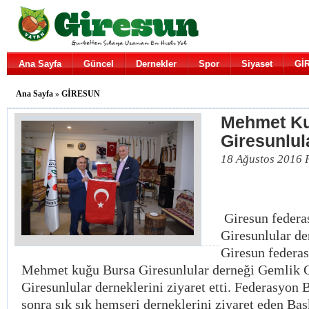
Ana Sayfa
Güncel
Dernekler
Spor
Siyaset
Gİ
Ana Sayfa
»
GİRESUN
Mehmet Ku
Giresunlula
18 Ağustos 2016 
Giresun federa
Giresunlular der
Giresun federa
Mehmet kuğu Bursa Giresunlular derneği Gemlik G
Giresunlular derneklerini ziyaret etti. Federasyon
sonra sık sık hemşeri derneklerini ziyaret eden Ba