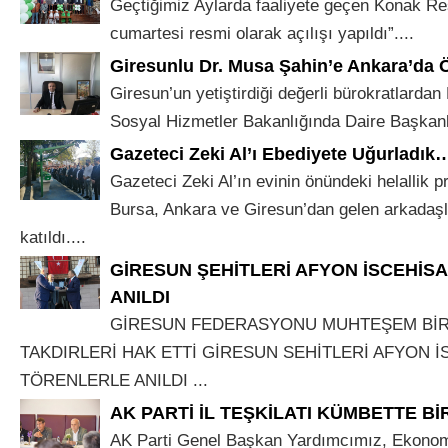
Geçtiğimiz Aylarda faaliyete geçen Konak Re
cumartesi resmi olarak açılışı yapıldı”....
Giresunlu Dr. Musa Şahin’e Ankara’da 
Giresun’un yetiştirdiği değerli bürokratlardan
Sosyal Hizmetler Bakanlığında Daire Başkanlı
Gazeteci Zeki Al’ı Ebediyete Uğurladık
Gazeteci Zeki Al’ın evinin önündeki helallik 
Bursa, Ankara ve Giresun’dan gelen arkadaşla
katıldı....
GİRESUN ŞEHİTLERİ AFYON İSCEHİS
ANILDI
GİRESUN FEDERASYONU MUHTEŞEM BİR
TAKDIRLERİ HAK ETTİ GİRESUN SEHİTLERİ AFYON İ
TÖRENLERLE ANILDI ...
AK PARTİ İL TEŞKİLATI KÜMBETTE B
AK Parti Genel Başkan Yardımcımız, Ekonom