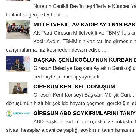
Nurettin Canikli Bey’in teşrifleriyle Kümbet Ya
toplantısı gerçekleştirildi....
MİLLETVEKİLİ AV KADİR AYDIN'IN BAS
AK Parti Giresun Milletvekili ve TBMM İçişle
Kadir Aydın, TBMM’nin yaz tatiline girmesini
çalışmalarına hız kesmeden devam ediyor...
BAŞKAN ŞENLİKOĞLU’NUN KURBAN 
Giresun Belediye Başkanı Aytekin Şenlikoğl
nedeniyle bir mesaj yayınladı...
GİRESUN KENTSEL DÖNÜŞÜM
Giresun Kent Konseyi Başkanı Mürşit Gürel, 
dönüşümün hızlı bir şekilde hayata geçmesi gerektiğini sö
GİRESUN ABD SOYKIRIMLARINI TANIY
ABD Başkanı Biden’in gerçekler ve hukukla 
siyasi hesaplarla cahilce yaptığı soykırım tanımlamasını n