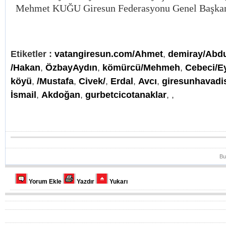
Mehmet KUĞU Giresun Federasyonu Genel Başka
Etiketler :
vatangiresun.com/Ahmet
,
demiray/Abd
/Hakan
,
ÖzbayAydın
,
kömürcü/Mehmeh
,
Cebeci/E
köyü
,
/Mustafa
,
Civek/
,
Erdal
,
Avcı
,
giresunhavad
İsmail
,
Akdoğan
,
gurbetcicotanaklar
,
,
Bu
Yorum Ekle
Yazdır
Yukarı