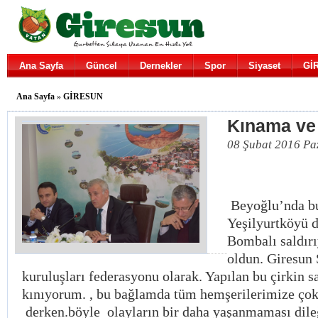
Ana Sayfa
Güncel
Dernekler
Spor
Siyaset
Gİ
Ana Sayfa
»
GİRESUN
Kınama ve
08 Şubat 2016 Pa
Beyoğlu’nda bu
Yeşilyurtköyü 
Bombalı saldır
oldun. Giresun 
kuruluşları federasyonu olarak. Yapılan bu çirkin sa
kınıyorum. , bu bağlamda tüm hemşerilerimize ço
derken.böyle olayların bir daha yaşanmaması dile