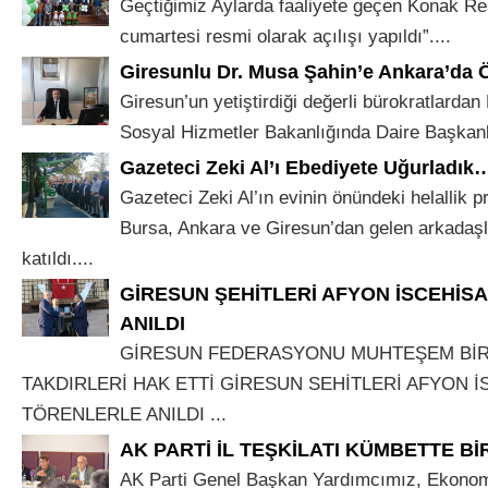
Geçtiğimiz Aylarda faaliyete geçen Konak Re
cumartesi resmi olarak açılışı yapıldı”....
Giresunlu Dr. Musa Şahin’e Ankara’da 
Giresun’un yetiştirdiği değerli bürokratlardan
Sosyal Hizmetler Bakanlığında Daire Başkanlı
Gazeteci Zeki Al’ı Ebediyete Uğurladık
Gazeteci Zeki Al’ın evinin önündeki helallik 
Bursa, Ankara ve Giresun’dan gelen arkadaşla
katıldı....
GİRESUN ŞEHİTLERİ AFYON İSCEHİS
ANILDI
GİRESUN FEDERASYONU MUHTEŞEM BİR
TAKDIRLERİ HAK ETTİ GİRESUN SEHİTLERİ AFYON İ
TÖRENLERLE ANILDI ...
AK PARTİ İL TEŞKİLATI KÜMBETTE B
AK Parti Genel Başkan Yardımcımız, Ekonom