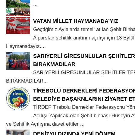
...
VATAN MİLLET HAYMANADA’YIZ
Geçtiğimiz Aylalarda temeli atılan Şehit Binb
Alparslan şehitlik anıtının açılışı için 13 Eyl
Haymanadayız....
SARIYERLİ GİRESUNLULAR ŞEHİTLER
BIRAKMADILAR
SARIYERLİ GİRESUNLULAR ŞEHİTLER TE
BIRAKMADILAR...
TİREBOLU DERNEKLERİ FEDERASYON
BELEDİYE BAŞAKNLARINI ZİYARET ET
TİRDEF Tirebolu Dernekler Federasyonu Yöne
Açılışı Yapılcak olan Şehit binbaşı Hüseyin A
ve Şehitlik Açılışına davet ettiler ...
DENİZYILDIZINDA YENİ DÖNEM