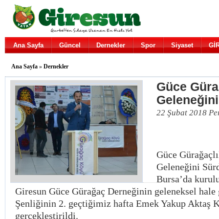
Ana Sayfa
Güncel
Dernekler
Spor
Siyaset
Gİ
Ana Sayfa
»
Dernekler
Güce Güra
Geleneğin
22 Şubat 2018 Pe
Güce Gürağaçlı
Geleneğini Sür
Bursa’da kurul
Giresun Güce Gürağaç Derneğinin geleneksel hale 
Şenliğinin 2. geçtiğimiz hafta Emek Yakup Aktaş 
gerçekleştirildi.