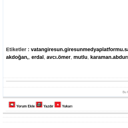
Etiketler :
vatangiresun.giresunmedyaplatformu.s
akdoğan,
,
erdal
,
avcı.ömer
,
mutlu
,
karaman.abdu
Bu 
Yorum Ekle
Yazdır
Yukarı