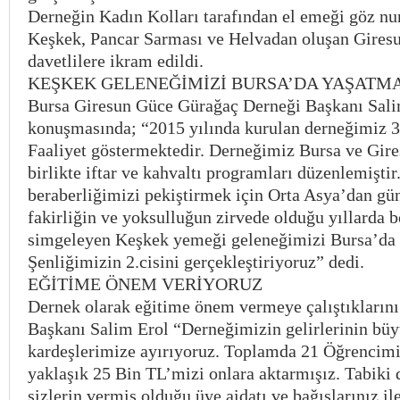
Derneğin Kadın Kolları tarafından el emeği göz nu
Keşkek, Pancar Sarması ve Helvadan oluşan Gires
davetlilere ikram edildi.
KEŞKEK GELENEĞİMİZİ BURSA’DA YAŞATM
Bursa Giresun Güce Gürağaç Derneği Başkanı Sali
konuşmasında; “2015 yılında kurulan derneğimiz 3
Faaliyet göstermektedir. Derneğimiz Bursa ve Gire
birlikte iftar ve kahvaltı programları düzenlemiştir
beraberliğimizi pekiştirmek için Orta Asya’dan g
fakirliğin ve yoksulluğun zirvede olduğu yıllarda 
simgeleyen Keşkek yemeği geleneğimizi Bursa’da
Şenliğimizin 2.cisini gerçekleştiriyoruz” dedi.
EĞİTİME ÖNEM VERİYORUZ
Dernek olarak eğitime önem vermeye çalıştıklarını
Başkanı Salim Erol “Derneğimizin gelirlerinin bü
kardeşlerimize ayırıyoruz. Toplamda 21 Öğrencimi
yaklaşık 25 Bin TL’mizi onlara aktarmışız. Tabiki 
sizlerin vermiş olduğu üye aidatı ve bağışlarınız il