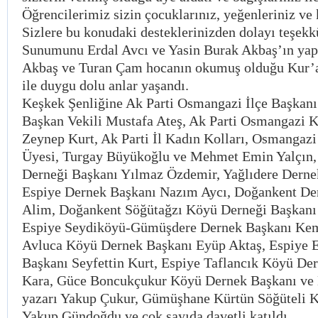
Öğrencilerimiz sizin çocuklarınız, yeğenleriniz ve 
Sizlere bu konudaki desteklerinizden dolayı teşek
Sunumunu Erdal Avcı ve Yasin Burak Akbaş’ın yapt
Akbaş ve Turan Çam hocanın okumuş olduğu Kur’a
ile duygu dolu anlar yaşandı.
Keşkek Şenliğine Ak Parti Osmangazi İlçe Başkan
Başkan Vekili Mustafa Ateş, Ak Parti Osmangazi K
Zeynep Kurt, Ak Parti İl Kadın Kolları, Osmangazi
Üyesi, Turgay Büyükoğlu ve Mehmet Emin Yalçın, 
Derneği Başkanı Yılmaz Özdemir, Yağlıdere Dernek
Espiye Dernek Başkanı Nazım Aycı, Doğankent De
Alim, Doğankent Söğütağzı Köyü Derneği Başkanı
Espiye Seydiköyü-Gümüşdere Dernek Başkanı Kem
Avluca Köyü Dernek Başkanı Eyüp Aktaş, Espiye 
Başkanı Seyfettin Kurt, Espiye Taflancık Köyü D
Kara, Güce Boncukçukur Köyü Dernek Başkanı ve 
yazarı Yakup Çukur, Gümüşhane Kürtün Söğüteli 
Yakup Gündoğdu ve çok sayıda davetli katıldı.