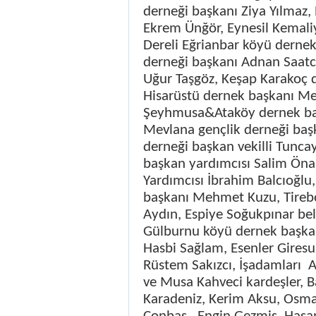
derneği başkanı Ziya Yılmaz
Ekrem Ünğör, Eynesil Kemal
Dereli Eğrianbar köyü derne
derneği başkanı Adnan Saatc
Uğur Taşgöz, Keşap Karakoç
Hisarüstü dernek başkanı M
Şeyhmusa&Ataköy dernek baş
Mevlana gençlik derneği başk
derneği başkan vekilli Tunca
başkan yardımcısı Salim Öna
Yardımcısı İbrahim Balcıoğl
başkanı Mehmet Kuzu, Tireb
Aydın, Espiye Soğukpınar be
Gülburnu köyü dernek başkan
Hasbi Sağlam, Esenler Giresu
Rüstem Sakızcı, İşadamları
A
ve Musa Kahveci kardeşler, 
Karadeniz, Kerim Aksu, Osm