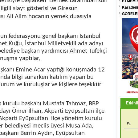
etisiyle başlarken
Dernek tarafından son
EYMEM A
ilgili slayt gösterisi ve Giresun
Karadeni
GÖRELEN
sı Ali Alim hocanın yemek duasıyla
sun federasyonu genel başkanı İstanbul
et Kuğu, İstanbul Milletvekili ada adayı
elediye başkan yardımcısı Ahmet Tüfekçi
onuşma yaptılar,
başkanı Emine Acar yaptığı konuşmada 12
ında bilgi sunarken katılım yapan bu
rum ve kuruluşlar ve kişilere teşekkür
iş kurulu başkanı Mustafa Tahmaz, BBP
Etkinli
adayı Ömer İlhan, Akparti Eyüpsultan ilçe
 Akparti Eyüpsultan
ilçe yönetim kurulu
Pz
r belediyesi meclis üyesi Musa Ada,
 başkanı Berrin Aydın, Eyüpsultan