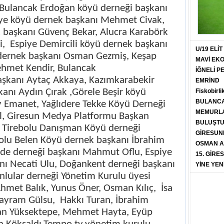
, Bulancak Erdoğan köyü derneği başkanı
iye köyü dernek başkanı Mehmet Civak,
k başkanı Güvenç Bekar, Alucra Karabörk
i,
Espiye Demircili köyü dernek başkanı
U/19 ELİ
 dernek başkanı Osman Gezmiş, Keşap
MAVİ EK
ehmet Kendir, Bulancak
İĞNELİ 
kanı Aytaç Akkaya, Kazımkarabekir
EMRİND
anı Aydın Çırak ,Görele Beşir köyü
Fiskobirli
BULANCA
y Emanet, Yağlıdere Tekke Köyü Derneği
MEMURLA
l, Giresun Medya Platformu Başkan
BULUŞT
u, Tirebolu Danışman Köyü derneği
GİRESUN
olu Belen Köyü dernek başkanı İbrahim
OSMAN A
lde derneği başkanı Mahmut Oflu, Espiye
15. GİRE
ı Necati Ulu, Doğankent derneği başkanı
YİNE YEN
nlular derneği Yönetim Kurulu üyesi
hmet Balık, Yunus Öner, Osman Kılıç,
İsa
Bayram Gülsu,
Hakkı Turan, İbrahim
an Yüksektepe, Mehmet Hayta, Eyüp