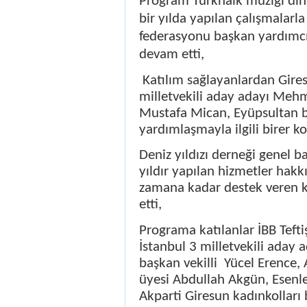
Program Türkhalk müziği dinl
bir yılda yapılan çalışmalarla 
federasyonu başkan yardımcı
devam etti,
Katılım sağlayanlardan Gire
milletvekili aday adayı Mehm
Mustafa Mican, Eyüpsultan b
yardımlaşmayla ilgili birer k
Deniz yıldızı derneği genel 
yıldır yapılan hizmetler hakk
zamana kadar destek veren ku
etti,
Programa katılanlar İBB Teft
İstanbul 3 milletvekili aday 
başkan vekilli
Yücel Erence,
üyesi Abdullah Akgün, Esenle
Akparti Giresun kadınkolları