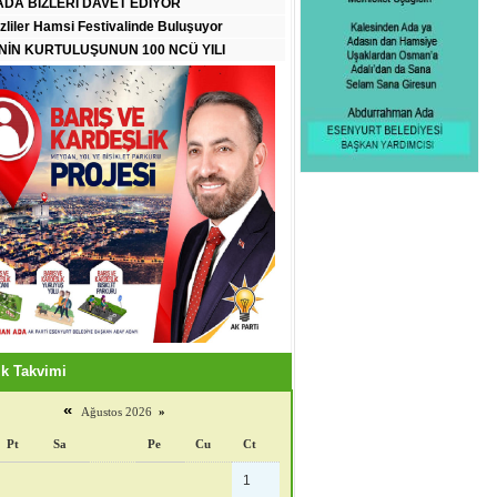
DA BİZLERİ DAVET EDİYOR
zliler Hamsi Festivalinde Buluşuyor
İN KURTULUŞUNUN 100 NCÜ YILI
k Takvimi
«
Ağustos 2026
»
Pt
Sa
Pe
Cu
Ct
1