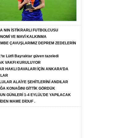
T A NIN İSTİKRARLI FUTBOLCUSU
ONOMİ VE MAVİ KALKINMA
PEMBE ÇAVUŞLARIMIZ DEPREM ZEDELERİN
k’te Lütfi Bayraktar güven tazeledi
K VAKFI KURULUYOR
R HAKLI DAVALARI İÇİN ANKARA’DA
ULAR
LULAR ALAİYE ŞEHİTLERİNİ ANDILAR
ĞA KONAĞINI GİTTİK GÖRDÜK
SUN GÜNLERİ 1-4 EYLÜL’DE YAPILACAK
İDEN MAME DİOUF .