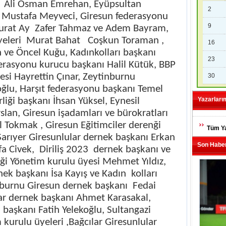
ı
Ali Osman Emrehan, Eyüpsultan
2
 Mustafa Meyveci, Giresun federasyonu
9
rat Ay
Zafer Tahmaz ve Adem Bayram,
eleri
Murat Bahat
Coşkun Toraman ,
16
 ve Öncel Kuğu, Kadınkolları başkanı
23
rasyonu kurucu başkanı Halil Kütük, BBP
esi Hayrettin Çınar, Zeytinburnu
30
ğlu, Harşıt federasyonu başkanı Temel
liği başkanı İhsan Yüksel, Eynesil
Yazarları
lan, Giresun işadamları ve bürokratları
 Tokmak , Giresun Eğitimciler derenği
Tüm Ya
Sarıyer Giresunlular dernek başkanı Erkan
Son Haber
fa Civek,
Diriliş 2023
dernek başkanı ve
ği Yönetim kurulu üyesi Mehmet Yıldız,
nek başkanı İsa Kayış ve Kadın
kolları
nburnu Giresun dernek başkanı
Fedai
ar dernek başkanı Ahmet Karasakal,
 başkanı Fatih Yelekoğlu, Sultangazi
kurulu üyeleri ,Bağcılar Giresunlular