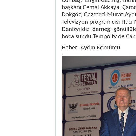
Conbaş,
Engin Gezmiş, Hasa
başkanı Cemal Akkaya, Çamo
Dokgöz, Gazeteci Murat Aydın
Televizyon programcısı Hac
Denizyıldızı derneği gönüllüle
hoca sundu Tempo tv de Canlı
Haber: Aydın Kömürcü