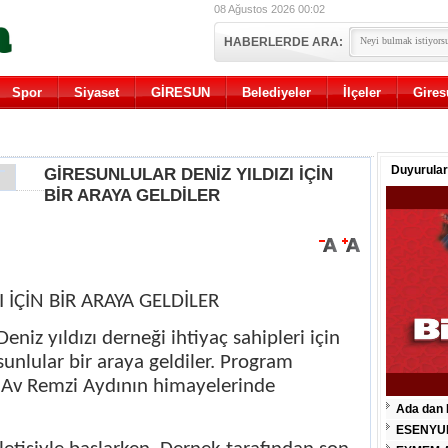
08 Ağustos 2026 00:02
HABERLERDE ARA:
Spor
Siyaset
GİRESUN
Belediyeler
İlçeler
Gires
Duyurular
GİRESUNLULAR DENİZ YILDIZI İÇİN
BİR ARAYA GELDİLER
 İÇİN BİR ARAYA GELDİLER
niz yıldızı derneği ihtiyaç sahipleri için
unlular bir araya geldiler. Program
 Av Remzi Aydının himayelerinde
Ada dan 
ESENYU