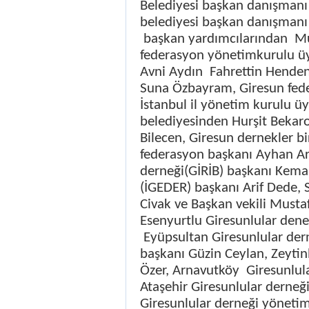
Belediyesi başkan danışman
belediyesi başkan danışmanı
başkan yardımcılarından
Mu
federasyon yönetimkurulu üy
Avni Aydın
Fahrettin Henden
Suna Özbayram, Giresun fede
İstanbul il yönetim kurulu üy
belediyesinden Hurşit Bekaro
Bilecen, Giresun dernekler bir
federasyon başkanı Ayhan Ars
derneği(GİRİB) başkanı Kemal
(İGEDER) başkanı Arif Dede, 
Civak ve Başkan vekili Musta
Esenyurtlu Giresunlular dene
Eyüpsultan Giresunlular der
başkanı Güzin Ceylan, Zeyti
Özer, Arnavutköy
Giresunlul
Ataşehir Giresunlular derneği
Giresunlular derneği yönetim 