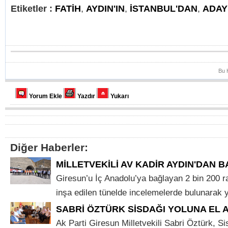
Etiketler :
FATİH
,
AYDIN'IN
,
İSTANBUL'DAN
,
ADAY
Bu 
Yorum Ekle
Yazdır
Yukarı
Diğer Haberler:
MİLLETVEKİLİ AV KADİR AYDIN'DAN B
Giresun’u İç Anadolu’ya bağlayan 2 bin 200 r
inşa edilen tünelde incelemelerde bulunarak yet
SABRİ ÖZTÜRK SİSDAĞI YOLUNA EL A
Ak Parti Giresun Milletvekili Sabri Öztürk, S