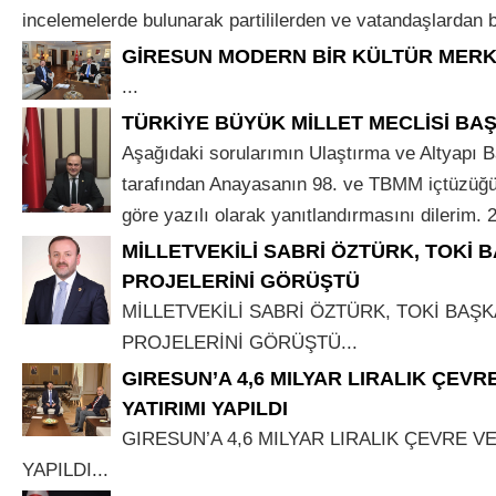
incelemelerde bulunarak partililerden ve vatandaşlardan bil
GİRESUN MODERN BİR KÜLTÜR MER
...
TÜRKİYE BÜYÜK MİLLET MECLİSİ BA
Aşağıdaki sorularımın Ulaştırma ve Altyapı B
tarafından Anayasanın 98. ve TBMM içtüzüğ
göre yazılı olarak yanıtlandırmasını dilerim. 
MİLLETVEKİLİ SABRİ ÖZTÜRK, TOKİ 
PROJELERİNİ GÖRÜŞTÜ
MİLLETVEKİLİ SABRİ ÖZTÜRK, TOKİ BAŞK
PROJELERİNİ GÖRÜŞTÜ...
GIRESUN’A 4,6 MILYAR LIRALIK ÇEVR
YATIRIMI YAPILDI
GIRESUN’A 4,6 MILYAR LIRALIK ÇEVRE VE
YAPILDI...