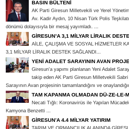
BASIN BÜLTENİ
AK Parti Giresun Milletvekili ve Yerel Yönet
Av. Kadir Aydın, 10 Nisan Türk Polis Teşkilatı
dönümü dolayısıyla bir mesaj yayımladı. ...
GİRESUN’A 3,1 MİLYAR LİRALIK DES
AİLE, ÇALIŞMA VE SOSYAL HİZMETLER K
3,1 MİLYAR LİRALIK DESTEK SAĞLANDI...
YENİ ADALET SARAYININ AVAN PROJ
Giresun’a yapımı planlanan Yeni Adalet Saray
takip eden AK Parti Giresun Milletvekili Sabri
Sarayının Avan projesinin tamamlandığını ve onaylandığını 
TAM KAPANMA OLMADAN DÜ-ZE-LE-M
Necati Tığlı: Koronavirüs ile Yapılan Mücadel
Kamyona Benzetti ...
GİRESUN'A 4.4 MİLYAR YATIRIM
TARIM VE ORMANCILIK ALANINDA GİRESUN