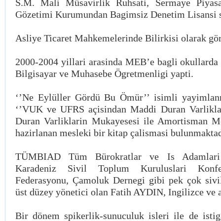
S.M. Mali Müsavirlik Ruhsati, Sermaye Piya
Gözetimi Kurumundan Bagimsiz Denetim Lisansi s
Asliye Ticaret Mahkemelerinde Bilirkisi olarak gö
2000-2004 yillari arasinda MEB’e bagli okullarda 
Bilgisayar ve Muhasebe Ögretmenligi yapti.
‘’Ne Eylüller Gördü Bu Ömür’’ isimli yayimlanm
‘’VUK ve UFRS açisindan Maddi Duran Varlikl
Duran Varliklarin Mukayesesi ile Amortisman Me
hazirlanan mesleki bir kitap çalismasi bulunmaktad
TÜMBIAD Tüm Bürokratlar ve Is Adamlar
Karadeniz Sivil Toplum Kuruluslari Konfe
Federasyonu, Çamoluk Dernegi gibi pek çok sivi
üst düzey yönetici olan Fatih AYDIN, Ingilizce ve 
Bir dönem spikerlik-sunuculuk isleri ile de istig