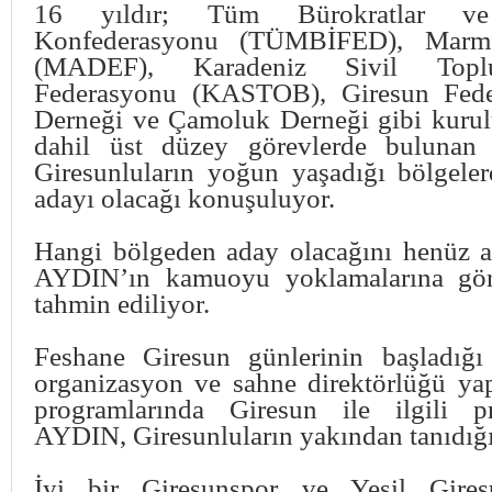
16 yıldır; Tüm Bürokratlar v
Konfederasyonu (TÜMBİFED), Marma
(MADEF), Karadeniz Sivil Toplu
Federasyonu (KASTOB), Giresun Feder
Derneği ve Çamoluk Derneği gibi kurul
dahil üst düzey görevlerde bulunan
Giresunluların yoğun yaşadığı bölgele
adayı olacağı konuşuluyor.
Hangi bölgeden aday olacağını henüz a
AYDIN’ın kamuoyu yoklamalarına göre
tahmin ediliyor.
Feshane Giresun günlerinin başladığ
organizasyon ve sahne direktörlüğü ya
programlarında Giresun ile ilgili p
AYDIN, Giresunluların yakından tanıdığı 
İyi bir Giresunspor ve Yeşil Gires