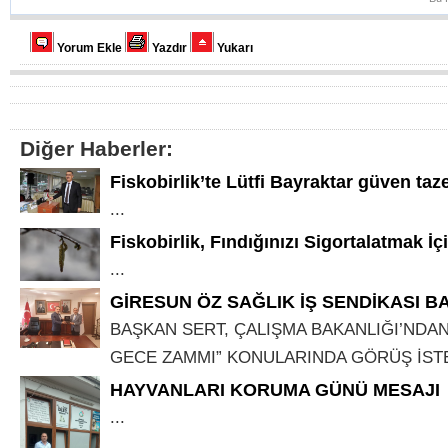
Yorum Ekle
Yazdır
Yukarı
Diğer Haberler:
Fiskobirlik’te Lütfi Bayraktar güven taz
...
Fiskobirlik, Fındığınızı Sigortalatmak İçin
...
GİRESUN ÖZ SAĞLIK İŞ SENDİKASI B
BAŞKAN SERT, ÇALIŞMA BAKANLIĞI’NDAN
GECE ZAMMI” KONULARINDA GÖRÜŞ İSTED
HAYVANLARI KORUMA GÜNÜ MESAJI
...