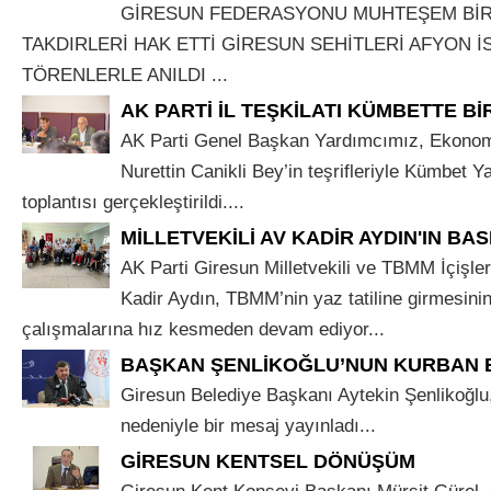
GİRESUN FEDERASYONU MUHTEŞEM BİR
TAKDIRLERİ HAK ETTİ GİRESUN SEHİTLERİ AFYON İ
TÖRENLERLE ANILDI ...
AK PARTİ İL TEŞKİLATI KÜMBETTE B
AK Parti Genel Başkan Yardımcımız, Ekonom
Nurettin Canikli Bey’in teşrifleriyle Kümbet Ya
toplantısı gerçekleştirildi....
MİLLETVEKİLİ AV KADİR AYDIN'IN BAS
AK Parti Giresun Milletvekili ve TBMM İçişle
Kadir Aydın, TBMM’nin yaz tatiline girmesini
çalışmalarına hız kesmeden devam ediyor...
BAŞKAN ŞENLİKOĞLU’NUN KURBAN 
Giresun Belediye Başkanı Aytekin Şenlikoğl
nedeniyle bir mesaj yayınladı...
GİRESUN KENTSEL DÖNÜŞÜM