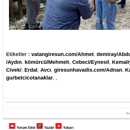
Etiketler :
vatangiresun.com/Ahmet
,
demiray/Abd
/Aydın
,
kömürcü/Mehmeh
,
Cebeci/Eynesil
,
Kemali
Civek/
,
Erdal
,
Avcı
,
giresunhavadis.com/Adnan
,
K
gurbetcicotanaklar
,
,
Bu
Yorum Ekle
Yazdır
Yukarı