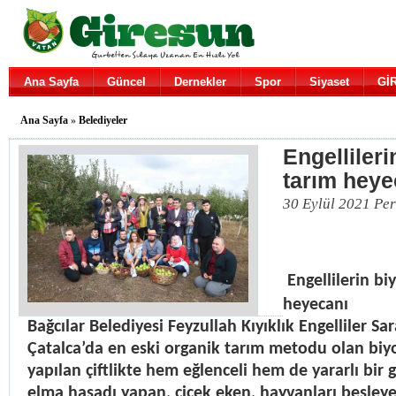
Ana Sayfa
Güncel
Dernekler
Spor
Siyaset
Gİ
Ana Sayfa
»
Belediyeler
Engelliler
tarım heye
30 Eylül 2021 Pe
Engellilerin b
heyecanı
Bağcılar Belediyesi Feyzullah Kıyıklık Engelliler Sar
Çatalca’da en eski organik tarım metodu olan bi
yapılan çiftlikte hem eğlenceli hem de yararlı bir g
elma hasadı yapan, çiçek eken, hayvanları besleyen