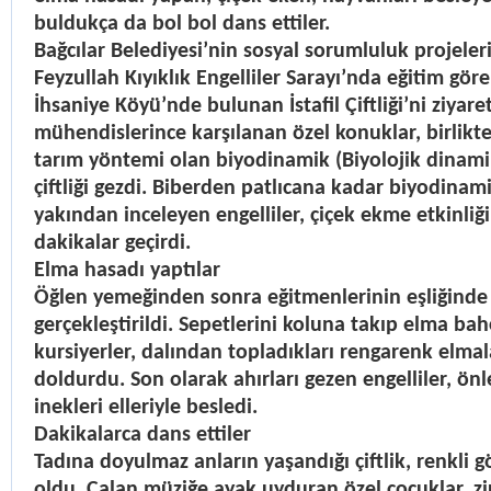
buldukça da bol bol dans ettiler.
Bağcılar Belediyesi’nin sosyal sorumluluk projele
Feyzullah Kıyıklık Engelliler Sarayı’nda eğitim göre
İhsaniye Köyü’nde bulunan İstafil Çiftliği’ni ziyaret 
mühendislerince karşılanan özel konuklar, birlikte
tarım yöntemi olan biyodinamik (Biyolojik dinami
çiftliği gezdi. Biberden patlıcana kadar biyodinam
yakından inceleyen engelliler, çiçek ekme etkinliği
dakikalar geçirdi.
Elma hasadı yaptılar
Öğlen yemeğinden sonra eğitmenlerinin eşliğinde
gerçekleştirildi. Sepetlerini koluna takıp elma bah
kursiyerler, dalından topladıkları rengarenk elmal
doldurdu. Son olarak ahırları gezen engelliler, önl
inekleri elleriyle besledi.
Dakikalarca dans ettiler
Tadına doyulmaz anların yaşandığı çiftlik, renkli 
oldu. Çalan müziğe ayak uyduran özel çocuklar, zi