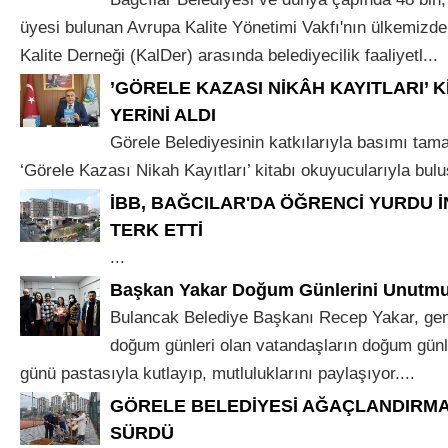
üyesi bulunan Avrupa Kalite Yönetimi Vakfı'nın ülkemizdek
Kalite Derneği (KalDer) arasında belediyecilik faaliyetl...
’GÖRELE KAZASI NİKÂH KAYITLARI’ 
YERİNİ ALDI
Görele Belediyesinin katkılarıyla basımı ta
‘Görele Kazası Nikah Kayıtları’ kitabı okuyucularıyla buluş
İBB, BAĞCILAR'DA ÖĞRENCİ YURDU 
TERK ETTİ
...
Başkan Yakar Doğum Günlerini Unutm
Bulancak Belediye Başkanı Recep Yakar, gen
doğum günleri olan vatandaşların doğum gün
günü pastasıyla kutlayıp, mutluluklarını paylaşıyor....
GÖRELE BELEDİYESİ AĞAÇLANDIRMA
SÜRDÜ