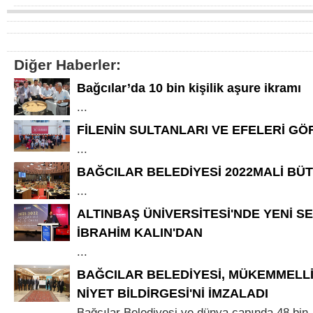
Diğer Haberler:
Bağcılar’da 10 bin kişilik aşure ikramı
...
FİLENİN SULTANLARI VE EFELERİ GÖ
...
BAĞCILAR BELEDİYESİ 2022MALİ BÜT
...
ALTINBAŞ ÜNİVERSİTESİ'NDE YENİ S
İBRAHİM KALIN'DAN
...
BAĞCILAR BELEDİYESİ, MÜKEMMELLİ
NİYET BİLDİRGESİ'Nİ İMZALADI
Bağcılar Belediyesi ve dünya çapında 48 bin,