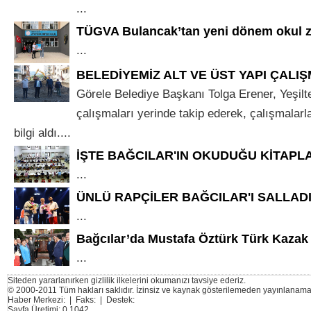
...
TÜGVA Bulancak’tan yeni dönem okul zi
...
BELEDİYEMİZ ALT VE ÜST YAPI ÇALI
Görele Belediye Başkanı Tolga Erener, Yeşilt
çalışmaları yerinde takip ederek, çalışmalarla 
bilgi aldı....
İŞTE BAĞCILAR'IN OKUDUĞU KİTAPL
...
ÜNLÜ RAPÇİLER BAĞCILAR'I SALLAD
...
Bağcılar’da Mustafa Öztürk Türk Kazak K
...
Siteden yararlanırken gizlilik ilkelerini okumanızı tavsiye ederiz.
© 2000-2011 Tüm hakları saklıdır. İzinsiz ve kaynak gösterilemeden yayınlanama
Haber Merkezi: | Faks: | Destek:
Sayfa Üretimi: 0.1042