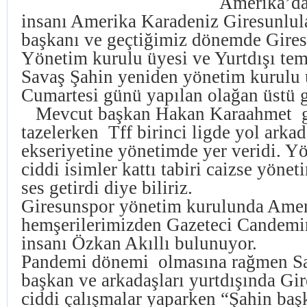
Amerika’da
insanı Amerika Karadeniz Giresunlul
başkanı ve geçtiğimiz dönemde Gire
Yönetim kurulu üyesi ve Yurtdışı tems
Savaş Şahin yeniden yönetim kurulu 
Cumartesi günü yapılan olağan üstü 
Mevcut başkan Hakan Karaahmet 
tazelerken Tff birinci ligde yol arkad
ekseriyetine yönetimde yer veridi. Y
ciddi isimler kattı tabiri caizse yönet
ses getirdi diye biliriz.
Giresunspor yönetim kurulunda Amer
hemşerilerimizden Gazeteci Candemir
insanı Özkan Akıllı bulunuyor.
Pandemi dönemi olmasına rağmen Sa
başkan ve arkadaşları yurtdışında Gir
ciddi çalışmalar yaparken “Şahin ba