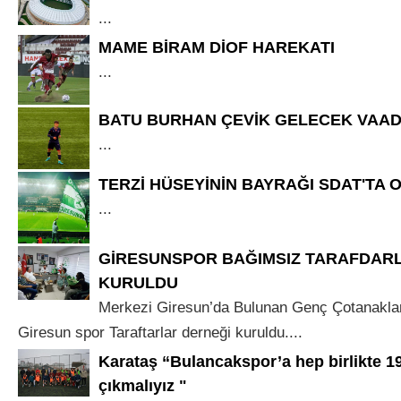
...
MAME BİRAM DİOF HAREKATI
...
BATU BURHAN ÇEVİK GELECEK VAAD
...
TERZİ HÜSEYİNİN BAYRAĞI SDAT'TA
...
GİRESUNSPOR BAĞIMSIZ TARAFDAR
KURULDU
Merkezi Giresun’da Bulunan Genç Çotanakl
Giresun spor Taraftarlar derneği kuruldu....
Karataş “Bulancakspor’a hep birlikte 1
çıkmalıyız "