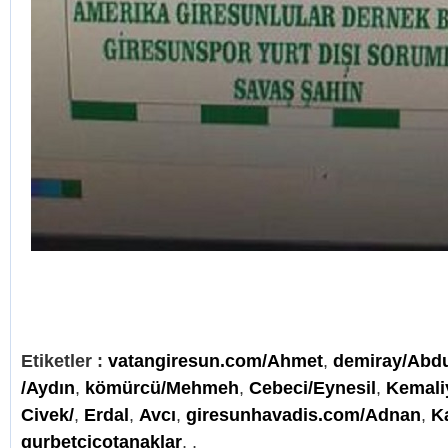
Etiketler :
vatangiresun.com/Ahmet
,
demiray/Abd
/Aydın
,
kömürcü/Mehmeh
,
Cebeci/Eynesil
,
Kemali
Civek/
,
Erdal
,
Avcı
,
giresunhavadis.com/Adnan
,
K
gurbetcicotanaklar
,
,