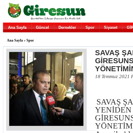
Ana Sayfa
Güncel
Dernekler
Spor
Siyaset
Gİ
Ana Sayfa
»
Spor
SAVAŞ ŞA
GİRESUN
YÖNETİMİ
18 Temmuz 2021 
SAVAŞ Ş
YENİDEN
GİRESUN
YÖNETİM