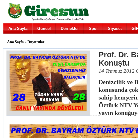
Ana Sayfa
Güncel
Dernekler
Spor
Siyaset
Gİ
Ana Sayfa
»
Duyurular
Prof. Dr. 
Konuştu
14 Temmuz 2012 C
Denizcilik ve B
konusunda çok 
sahip hemşeri
Öztürk NTV Ye
yayın konuğuy