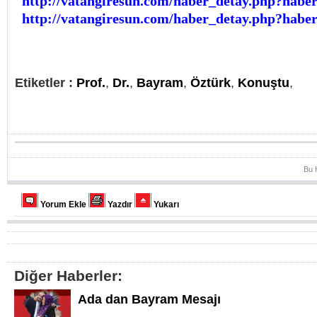
http://vatangiresun.com/haber_detay.php?habe
http://vatangiresun.com/haber_detay.php?habe
Etiketler :
Prof.
,
Dr.
,
Bayram
,
Öztürk
,
Konuştu
,
Bu 
Yorum Ekle
Yazdır
Yukarı
Diğer Haberler:
Ada dan Bayram Mesajı