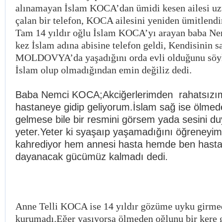
alınamayan İslam KOCA’dan ümidi kesen ailesi uzu
çalan bir telefon, KOCA ailesini yeniden ümitlendi
Tam 14 yıldır oğlu İslam KOCA’yı arayan baba N
kez İslam adına abisine telefon geldi, Kendisinin 
MOLDOVYA’da yaşadığını orda evli olduğunu söy
İslam olup olmadığından emin değiliz dedi.
Baba Nemci KOCA;Akciğerlerimden
rahatsızı
hastaneye gidip geliyorum.İslam sağ ise ölme
gelmese bile bir resmini görsem yada sesini 
yeter.Yeter ki syaşaıp yaşamadığını öğreneyim.
kahrediyor hem annesi hasta hemde ben hasta
dayanacak gücümüz kalmadı dedi.
Anne Telli KOCA ise 14 yıldır gözüme uyku girme
kurumadı.Eğer yaşıyorsa ölmeden oğlunu bir kere