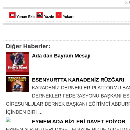
Bu 
Yorum Ekle
Yazdır
Yukarı
Diğer Haberler:
Ada dan Bayram Mesajı
...
ESENYURTTA KARADENİZ RÜZĞARI
KARADENİZ DERNEKLER PLATFORMU BA
DERNEKLER FEDERASYONU BAŞKANI E
GİRESUNLULAR DERNEK BAŞKANI EĞİTİMCİ ABDUR
İÇİNDEN BİRİ ...
EYMEM ADA BİZLERİ DAVET EDİYOR
EYMEN ADA BİZLERİ DAVET EDİYOR BİZDE GİDELİM A