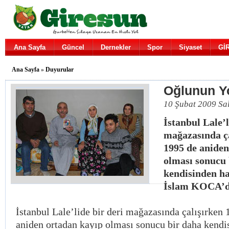
Ana Sayfa
Güncel
Dernekler
Spor
Siyaset
Gİ
Ana Sayfa
»
Duyurular
Oğlunun Yo
10 Şubat 2009 Sa
İstanbul Lale’l
mağazasında ça
1995 de aniden
olması sonucu 
kendisinden h
İslam KOCA’
İstanbul Lale’lide bir deri mağazasında çalışırken
aniden ortadan kayıp olması sonucu bir daha kendi