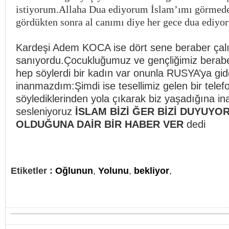
istiyorum.Allaha Dua ediyorum İslam’ımı görmed
gördükten sonra al canımı diye her gece dua ediyo
Kardeşi Adem KOCA ise dört sene beraber çalışt
sanıyordu.Çocukluğumuz ve gençliğimiz berabe
hep söylerdi bir kadın var onunla RUSYA’ya gi
inanmazdım:Şimdi ise tesellimiz gelen bir telef
söylediklerinden yola çıkarak biz yaşadığına in
sesleniyoruz
İSLAM BİZİ ĞER BİZİ DUYUYO
OLDUĞUNA DAİR BİR HABER VER
dedi
Etiketler :
Oğlunun
,
Yolunu
,
bekliyor
,