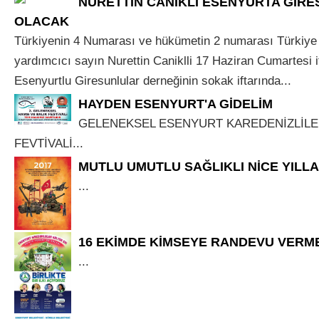
NURETTİN CANİKLİ ESENYURTA GİR
OLACAK
Türkiyenin 4 Numarası ve hükümetin 2 numarası Türkiye
yardımcıcı sayın Nurettin Caniklli 17 Haziran Cumartesi 
Esenyurtlu Giresunlular derneğinin sokak iftarında...
HAYDEN ESENYURT'A GİDELİM
GELENEKSEL ESENYURT KAREDENİZLİLE
FEVTİVALİ...
MUTLU UMUTLU SAĞLIKLI NİCE YILL
...
16 EKİMDE KİMSEYE RANDEVU VERM
...