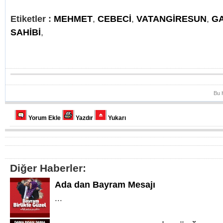
Etiketler :
MEHMET
,
CEBECİ
,
VATANGİRESUN
,
GA
SAHİBİ
,
Bu 
Yorum Ekle
Yazdır
Yukarı
Diğer Haberler:
Ada dan Bayram Mesajı
...