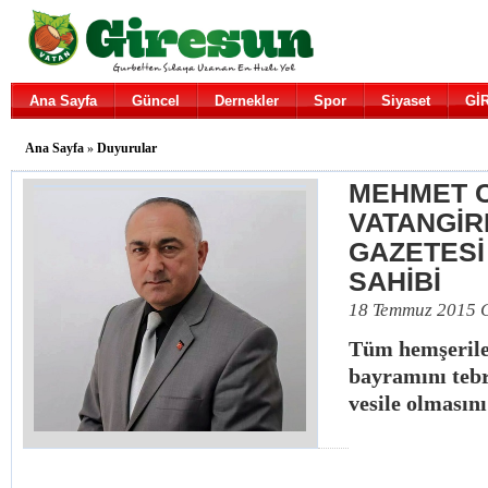
Ana Sayfa
Güncel
Dernekler
Spor
Siyaset
Gİ
Ana Sayfa
»
Duyurular
MEHMET 
VATANGİ
GAZETESİ
SAHİBİ
18 Temmuz 2015 C
Tüm hemşeril
bayramını tebr
vesile olmasını