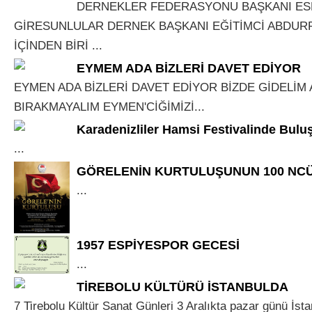
DERNEKLER FEDERASYONU BAŞKANI E
GİRESUNLULAR DERNEK BAŞKANI EĞİTİMCİ ABDUR
İÇİNDEN BİRİ ...
EYMEM ADA BİZLERİ DAVET EDİYOR
EYMEN ADA BİZLERİ DAVET EDİYOR BİZDE GİDELİM A
BIRAKMAYALIM EYMEN'CİĞİMİZİ...
Karadenizliler Hamsi Festivalinde Bulu
...
GÖRELENİN KURTULUŞUNUN 100 NCÜ 
...
1957 ESPİYESPOR GECESİ
...
TİREBOLU KÜLTÜRÜ İSTANBULDA
7 Tirebolu Kültür Sanat Günleri 3 Aralıkta pazar günü İst