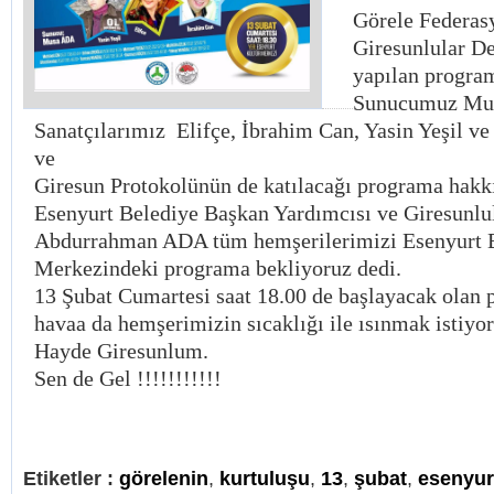
Görele Federas
Giresunlular De
yapılan progra
Sunucumuz Mu
Sanatçılarımız Elifçe, İbrahim Can, Yasin Yeşil ve 
ve
Giresun Protokolünün de katılacağı programa hakk
Esenyurt Belediye Başkan Yardımcısı ve Giresunlu
Abdurrahman ADA tüm hemşerilerimizi Esenyurt B
Merkezindeki programa bekliyoruz dedi.
13 Şubat Cumartesi saat 18.00 de başlayacak olan
havaa da hemşerimizin sıcaklığı ile ısınmak istiyor
Hayde Giresunlum.
Sen de Gel !!!!!!!!!!!
Etiketler :
görelenin
,
kurtuluşu
,
13
,
şubat
,
esenyur