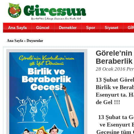
Ana Sayfa
Güncel
Dernekler
Spor
Siyaset
Gİ
Ana Sayfa
»
Duyurular
Görele'nin
Beraberlik
28 Ocak 2016 Pe
13 Şubat Göre
Birlik ve Bera
Esenyurt ta. 
de Gel !!!
13 Şubat ta G
ve Esenyurt B
Gecesine tüm G