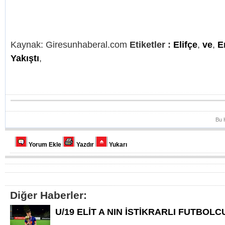
Kaynak: Giresunhaberal.com
Etiketler :
Elifçe
,
ve
,
E
Yakıştı
,
Bu 
Yorum Ekle
Yazdır
Yukarı
Diğer Haberler:
U/19 ELİT A NIN İSTİKRARLI FUTBOL