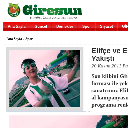
Ana Sayfa
Güncel
Dernekler
Spor
Siyaset
Gİ
Ana Sayfa
»
Spor
Elifçe ve 
Yakıştı
20 Kasım 2011 Pa
Son klibini Gi
forması ile çe
sanatçımız Eli
al kampanyası
programa renk 