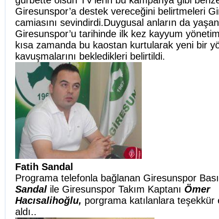
gurbette olsun TV’lerin bu kampanya gibi benz
Giresunspor’a destek vereceğini belirtmeleri G
camiasını sevindirdi.
Duygusal anların da yaşa
Giresunspor’u tarihinde ilk kez kayyum yönetimi
kısa zamanda bu kaostan kurtularak yeni bir y
kavuşmalarını bekledikleri belirtildi.
Fatih Sandal
Programa telefonla bağlanan Giresunspor Bas
Sandal
ile Giresunspor Takım Kaptanı
Ömer
Hacısalihoğlu,
porgrama katılanlara teşekkür
aldı..