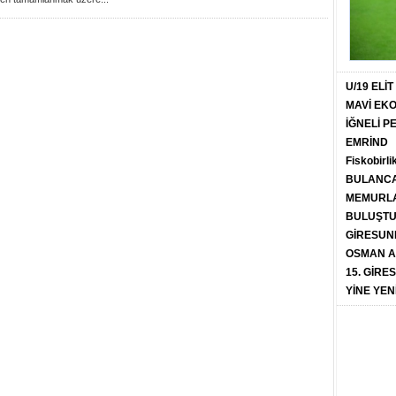
U/19 ELİ
MAVİ EK
İĞNELİ 
EMRİND
Fiskobirli
BULANCA
MEMURLA
BULUŞT
GİRESUN
OSMAN A
15. GİRE
YİNE YEN