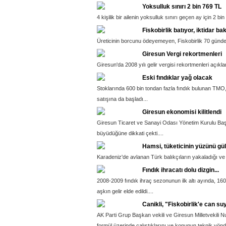
Yoksulluk sınırı 2 bin 769 TL
4 kişilik bir ailenin yoksulluk sınırı geçen ay için 2 bin
Fiskobirlik batıyor, iktidar bak
Üreticinin borcunu ödeyemeyen, Fiskobirlik 70 günde
Giresun Vergi rekortmenleri
Giresun'da 2008 yılı gelir vergisi rekortmenleri açıklan
Eski fındıklar yağ olacak
Stoklarında 600 bin tondan fazla fındık bulunan TMO, 
satışına da başladı...
Giresun ekonomisi kilitlendi
Giresun Ticaret ve Sanayi Odası Yönetim Kurulu Başk
büyüdüğüne dikkati çekti....
Hamsi, tüketicinin yüzünü gü
Karadeniz'de avlanan Türk balıkçıların yakaladığı ve
Fındık ihracatı dolu dizgin...
2008-2009 fındık ihraç sezonunun ilk altı ayında, 160 
aşkın gelir elde edildi....
Canikli, "Fiskobirlik'e can s
AK Parti Grup Başkan vekili ve Giresun Milletvekili Nu
formül üzerinde çalıştıklarını ve konunun teknik yö