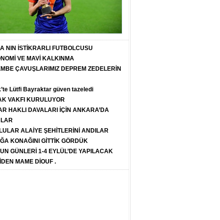
T A NIN İSTİKRARLI FUTBOLCUSU
ONOMİ VE MAVİ KALKINMA
PEMBE ÇAVUŞLARIMIZ DEPREM ZEDELERİN
k’te Lütfi Bayraktar güven tazeledi
K VAKFI KURULUYOR
R HAKLI DAVALARI İÇİN ANKARA’DA
ULAR
LULAR ALAİYE ŞEHİTLERİNİ ANDILAR
ĞA KONAĞINI GİTTİK GÖRDÜK
SUN GÜNLERİ 1-4 EYLÜL’DE YAPILACAK
İDEN MAME DİOUF .