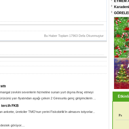
EYMEM A
Karadeni
GÖRELEN
Bu Haber Toplam 17963 Defa Okunmuştur
attı
angal zevkini sevenlerin hizmetine sunan yurt dışına ihraç etmeyi
Etkinli
rüsünü yarı fiyatından aşağı çeken 2 Giresunlu genç girişimcilerin ...
e tercih FKB
 ankette, üreticiler TMO'nun yerini Fiskobirlik'in almasını istiyorlar...
Pz
destek görüyor....