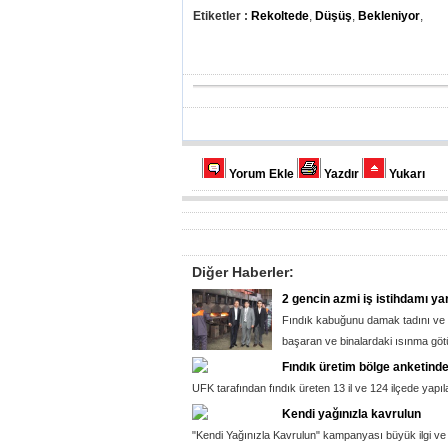
Etiketler :
Rekoltede
,
Düşüş
,
Bekleniyor
,
Yorum Ekle
Yazdır
Yukarı
Diğer Haberler:
2 gencin azmi iş istihdamı yar
Fındık kabuğunu damak tadını ve m
başaran ve binalardaki ısınma götü
Fındık üretim bölge anketind
UFK tarafından fındık üreten 13 il ve 124 ilçede yapılan
Kendi yağınızla kavrulun
"Kendi Yağınızla Kavrulun" kampanyası büyük ilgi ve 