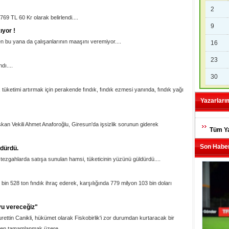
2
 769 TL 60 Kr olarak belirlendi....
9
ıyor !
n bu yana da çalışanlarının maaşını veremiyor....
16
23
dı....
30
tüketimi artırmak için perakende fındık, fındık ezmesi yanında, fındık yağı
Yazarları
an Vekili Ahmet Anaforoğlu, Giresun'da işsizlik sorunun giderek
Tüm Ya
Son Haber
ldürdü.
 tezgahlarda satışa sunulan hamsi, tüketicinin yüzünü güldürdü....
bin 528 ton fındık ihraç ederek, karşılığında 779 milyon 103 bin doları
uyu vereceğiz"
rettin Canikli, hükümet olarak Fiskobirlik'i zor durumdan kurtaracak bir
nden tamamlanmak üzere...