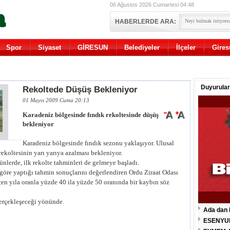
06 Ağustos 2026 Cumartesi 04:48
HABERLERDE ARA:
Spor
Siyaset
GİRESUN
Belediyeler
İlçeler
Gires
Duyurular
Rekoltede Düşüş Bekleniyor
01 Mayıs 2009 Cuma 20:13
Karadeniz bölgesinde fındık rekoltesinde düşüş
bekleniyor
Karadeniz bölgesinde fındık sezonu yaklaşıyor. Ulusal
ekoltesinin yarı yarıya azalması bekleniyor.
ünlerde, ilk rekolte tahminleri de gelmeye başladı.
göre yaptığı tahmin sonuçlarını değerlendiren Ordu Ziraat Odası
çen yıla oranla yüzde 40 ila yüzde 50 oranında bir kaybın söz
gerçekleşeceği yönünde.
Ada dan 
ESENYU