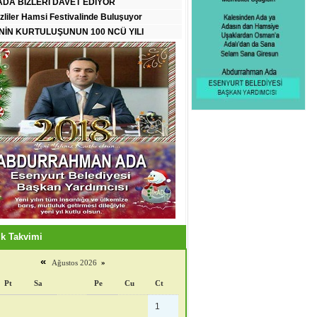
DA BİZLERİ DAVET EDİYOR
zliler Hamsi Festivalinde Buluşuyor
İN KURTULUŞUNUN 100 NCÜ YILI
k Takvimi
«
Ağustos 2026
»
Pt
Sa
Pe
Cu
Ct
1