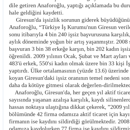
dile getiren Anaforoğlu, yaptığı açıklamada bu dur
hale geldiğini kaydetti.
Giresun'da işsizlik sorunun giderek büyüdüğünü
Anaforoğlu, “Türkiye İş Kurumu'nun Giresun verile
sonu itibarıyla 4 bin 240 işsiz başvurusuna karşılık,
aylık döneminde yoğun bir artış yaşanmıştır. 200
başvuran 3 bin 38 erkeğe karşın, bin 202 kadın işsi
öğrenildi. 2009 yılının Ocak, Şubat ve Mart ayları v
483'ü erkek, 550'si kadın olmak üzere bin 33 kişi 
yaptırdı. Ülke ortalamasının (yüzde 13.6) üzerinde 
koyan Giresun'daki işsiz oranının temel nedeni so
daha da kötüye gitmesi olarak değerlen-dirilmekted
Anaforoğlu, Giresun'da, her geçen yıl aktif ticar
sayısında yaşanan azalışa karşılık, kaydı silinenler
hassas noktaya ulaştığına dikkat çekerek, ”2009 yılı
bölümünde 42 firma odamıza aktif ticaret için kayıt
firmanın ise kaydını sildirdiği görülmektedir. 2008
odamıza kaydolurken,77 firma ise kaydını sildirmiş