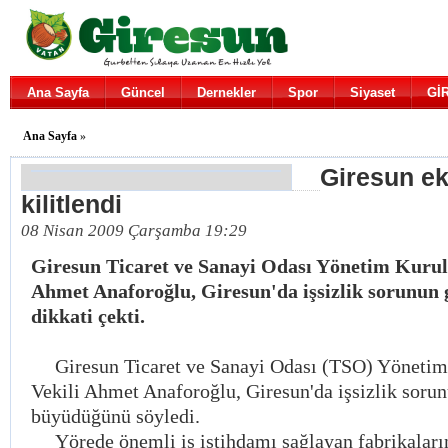
Ana Sayfa
Güncel
Dernekler
Spor
Siyaset
Gİ
Ana Sayfa
»
Giresun e
kilitlendi
08 Nisan 2009 Çarşamba 19:29
Giresun Ticaret ve Sanayi Odası Yönetim Kurul
Ahmet Anaforoğlu, Giresun'da işsizlik sorunun
dikkati çekti.
Giresun Ticaret ve Sanayi Odası (TSO) Yöneti
Vekili Ahmet Anaforoğlu, Giresun'da işsizlik soru
büyüdüğünü söyledi.
Yörede önemli iş istihdamı sağlayan fabrikaların