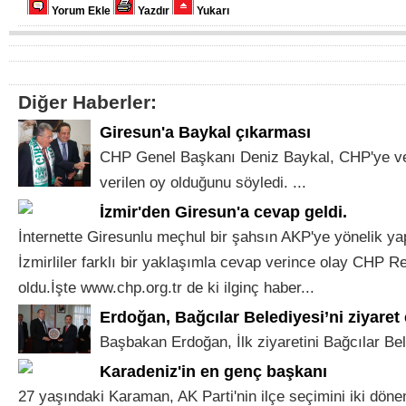
Yorum Ekle
Yazdır
Yukarı
Diğer Haberler:
Giresun'a Baykal çıkarması
CHP Genel Başkanı Deniz Baykal, CHP'ye ver
verilen oy olduğunu söyledi. ...
İzmir'den Giresun'a cevap geldi.
İnternette Giresunlu meçhul bir şahsın AKP'ye yönelik yap
İzmirliler farklı bir yaklaşımla cevap verince olay CHP R
oldu.İşte www.chp.org.tr de ki ilginç haber...
Erdoğan, Bağcılar Belediyesi’ni ziyaret e
Başbakan Erdoğan, İlk ziyaretini Bağcılar Bele
Karadeniz'in en genç başkanı
27 yaşındaki Karaman, AK Parti'nin ilçe seçimini iki dön