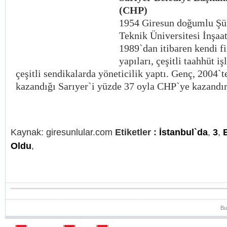
(CHP)
1954 Giresun doğumlu Şük
Teknik Üniversitesi İnşaa
1989`dan itibaren kendi f
yapıları, çeşitli taahhüt i
çeşitli sendikalarda yöneticilik yaptı. Genç, 2004`
kazandığı Sarıyer`i yüzde 37 oyla CHP`ye kazandır
Kaynak: giresunlular.com
Etiketler :
İstanbul`da
,
3
,
Oldu
,
Bu