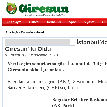
Ana Sayfa
Güncel
Dernekler
Spor
Siyaset
Gİ
Ana Sayfa
»
Dernekler
»
dernek
İstanbul`d
Giresun' lu Oldu
02 Nisan 2009 Perşembe 19:13
Yerel seçim sonuçlarına göre İstanbul`da 3 ilçe 
Giresunlu oldu. İşte onlar...
Bağcılar Lokman Çağrıcı (AKP), Zeytinburnu Mur
Sarıyer Şükrü Genç (CHP) seçildiler.
Bağcılar Belediye Başkanı
(AK Parti)