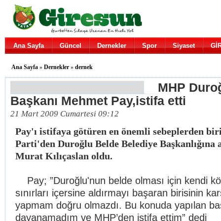
Ana Sayfa
Güncel
Dernekler
Spor
Siyaset
Gİ
Ana Sayfa
»
Dernekler
»
dernek
MHP Duroğ
Başkanı Mehmet Pay,istifa etti
21 Mart 2009 Cumartesi 09:12
Pay'ı istifaya götüren en önemli sebeplerden bir
Parti'den Duroğlu Belde Belediye Başkanlığına 
Murat Kılıçaslan oldu.
Pay; ”Duroğlu'nun belde olması için kendi k
sınırları içersine aldırmayı başaran birisinin ka
yapmam doğru olmazdı. Bu konuda yapılan bas
dayanamadım ve MHP’den istifa ettim” dedi