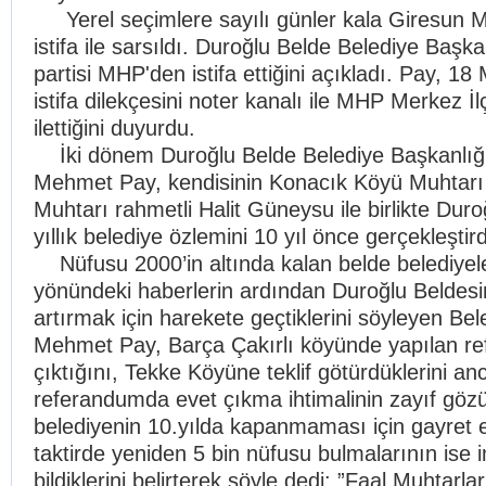
Yerel seçimlere sayılı günler kala Giresun MH
istifa ile sarsıldı. Duroğlu Belde Belediye Ba
partisi MHP'den istifa ettiğini açıkladı. Pay, 18 
istifa dilekçesini noter kanalı ile MHP Merkez İ
ilettiğini duyurdu.
İki dönem Duroğlu Belde Belediye Başkanlığı
Mehmet Pay, kendisinin Konacık Köyü Muhtarı
Muhtarı rahmetli Halit Güneysu ile birlikte Duro
yıllık belediye özlemini 10 yıl önce gerçekleştirdi
Nüfusu 2000’in altında kalan belde belediyele
yönündeki haberlerin ardından Duroğlu Beldesi
artırmak için harekete geçtiklerini söyleyen Be
Mehmet Pay, Barça Çakırlı köyünde yapılan r
çıktığını, Tekke Köyüne teklif götürdüklerini a
referandumda evet çıkma ihtimalinin zayıf gözü
belediyenin 10.yılda kapanmaması için gayret et
taktirde yeniden 5 bin nüfusu bulmalarının ise
bildiklerini belirterek şöyle dedi: ”Faal Muhtarl