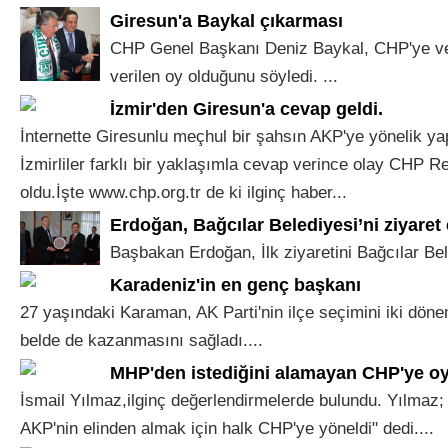
Giresun'a Baykal çıkarması
CHP Genel Başkanı Deniz Baykal, CHP'ye ver
verilen oy olduğunu söyledi. ...
İzmir'den Giresun'a cevap geldi.
İnternette Giresunlu meçhul bir şahsın AKP'ye yönelik yap
İzmirliler farklı bir yaklaşımla cevap verince olay CHP R
oldu.İşte www.chp.org.tr de ki ilginç haber...
Erdoğan, Bağcılar Belediyesi’ni ziyaret e
Başbakan Erdoğan, İlk ziyaretini Bağcılar Bele
Karadeniz'in en genç başkanı
27 yaşındaki Karaman, AK Parti'nin ilçe seçimini iki dön
belde de kazanmasını sağladı....
MHP'den istediğini alamayan CHP'ye oy
İsmail Yılmaz,ilginç değerlendirmelerde bulundu. Yılmaz;
AKP'nin elinden almak için halk CHP'ye yöneldi" dedi....