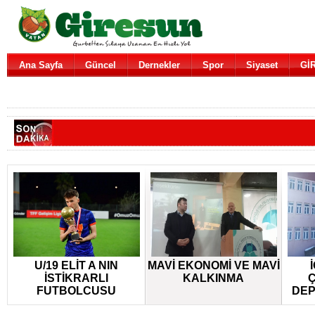
Ana Sayfa
Güncel
Dernekler
Spor
Siyaset
Gİ
U/19 ELİT A NIN
MAVİ EKONOMİ VE MAVİ
İSTİKRARLI
KALKINMA
Ç
FUTBOLCUSU
DEP