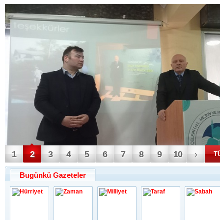
1
2
3
4
5
6
7
8
9
10
›
T
Bugünkü Gazeteler