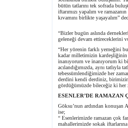
bütün tatlarını tek sofrada bulu
iftarımızı yapalım ve ramazanın
kıvamını birlikte yaşayalım” ded
“Bizler bugün aslında dernekler
geleneği devam ettireceklerini v
“Her yörenin farklı yemeğini 
kadar milletimizin kardeşliğinin
inanıyorum ve inanıyorum ki bi
acılandığımızda, aynı tatlıyla t
tebessümlendiğimizde her zaman
derdini kendi derdiniz, birimizi
gördüğümüzde bileceğiz ki her 
ESENLER’DE RAMAZAN 
Göksu’nun ardından konuşan AK
ise;
“ Esenlerimizde ramazan çok far
mahallerimizde sokak iftarların