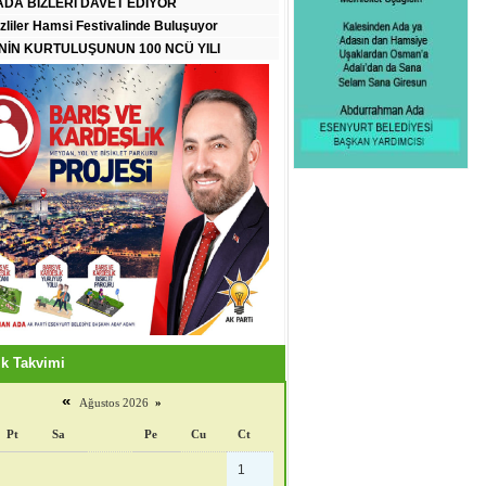
DA BİZLERİ DAVET EDİYOR
zliler Hamsi Festivalinde Buluşuyor
İN KURTULUŞUNUN 100 NCÜ YILI
k Takvimi
«
Ağustos 2026
»
Pt
Sa
Pe
Cu
Ct
1