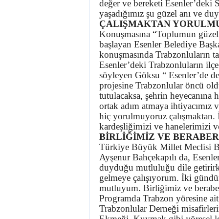
değer ve bereketi Esenler’deki 
yaşadığımız şu güzel anı ve du
ÇALIŞMAKTAN YORULM
Konuşmasına “Toplumun güzelliği
başlayan Esenler Belediye Başk
konuşmasında Trabzonluların tam 
Esenler’deki Trabzonluların ilçe 
söyleyen Göksu “ Esenler’de de
projesine Trabzonlular öncü old
tutulacaksa, şehrin heyecanına h
ortak adım atmaya ihtiyacımız va
hiç yorulmuyoruz çalışmaktan. 
kardeşliğimizi ve hanelerimizi v
BİRLİĞİMİZ VE BERABE
Türkiye Büyük Millet Meclisi Ba
Ayşenur Bahçekapılı da, Esenle
duyduğu mutluluğu dile getirirk
gelmeye çalışıyorum. İki gündür
mutluyum. Birliğimiz ve berabe
Programda Trabzon yöresine ait 
Trabzonlular Derneği misafirler
Ekmeği, Kuymak gibi yöresel lez