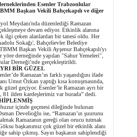
erneklerinden Esenler Trabzonlular
e TBMM Başkan Vekili Bahçekapılı ve diğer
rtyol Meydanı'nda düzenlediği Ramazan
erçekleşmeye devam ediyor. Etkinlik alanına
 ilgi çeken alanlardan bir tanesi oldu. Her
Anadolu Sokağı', Bahçelievler Belediye
TBMM Başkan Vekili Ayşenur Bahçekapılı'yı
 bir yöre derneğinde yapılan "Sahur Yemeleri",
lar Derneği’nde gerçekleştirildi.
YRI BİR GÜZEL
nler’de Ramazan’ın farklı yaşandığını ifade
kanı Umut Özkan yaptığı kısa konuşmasında,
ok güzel geçiyor. Esenler’le Ramazan ayrı bir
 81 ilden kardeşlerimiz var burada” dedi.
AHİPLENMİŞ
 huzur içinde geçmesi dileğinde bulunan
 Osman Develioğlu ise, “Ramazan’ın şuurunu
z almak Ramazanın gereği olan orucu tutmak
öksu başkanımız çok güzel bir etkinlik alanı
liğe sahip çıkmış. Sayın başkanın sahiplendiği