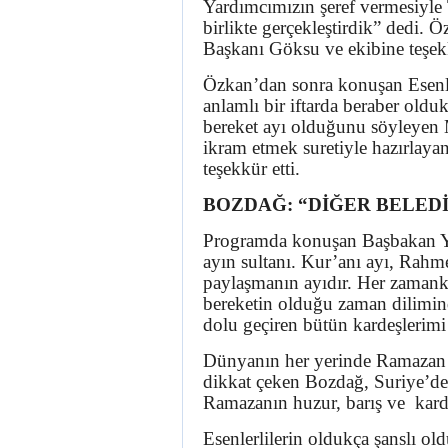
Yardımcımızın şeref vermesiyle 
birlikte gerçekleştirdik” dedi.
Başkanı Göksu ve ekibine teşekk
Özkan’dan sonra konuşan Ese
anlamlı bir iftarda beraber oldu
bereket ayı olduğunu söyleyen
ikram etmek suretiyle hazırlayan
teşekkür etti.
BOZDAĞ: “DİĞER BELED
Programda konuşan Başbakan Ya
ayın sultanı. Kur’anı ayı, Rahm
paylaşmanın ayıdır. Her zaman
bereketin olduğu zaman dilimin
dolu geçiren bütün kardeşlerimi
Dünyanın her yerinde Ramazan 
dikkat çeken Bozdağ, Suriye’de 
Ramazanın huzur, barış ve karde
Esenlerlilerin oldukça şanslı o