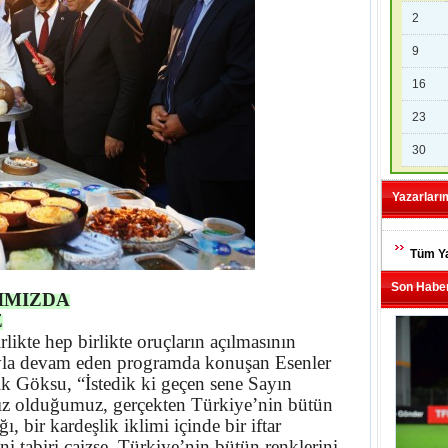
2
9
16
23
30
Yazarları
Tüm Ya
Son Haber
IMIZDA
Z
ikte hep birlikte oruçların açılmasının
yla devam eden programda konuşan Esenler
 Göksu, “İstedik ki geçen sene Sayın
ımız olduğumuz, gerçekten Türkiye’nin bütün
ğı, bir kardeşlik iklimi içinde bir iftar
ni tabiri caizse, Türkiye’nin bütün renklerini,