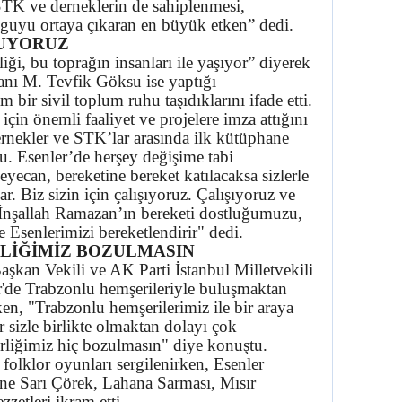
STK ve derneklerin de sahiplenmesi,
yguyu ortaya çıkaran en büyük etken” dedi.
UYORUZ
, bu toprağın insanları ile yaşıyor” diyerek
anı M. Tevfik Göksu ise yaptığı
bir sivil toplum ruhu taşıdıklarını ifade etti.
için önemli faaliyet ve projelere imza attığını
rnekler ve STK’lar arasında ilk kütüphane
u. Esenler’de herşey değişime tabi
eyecan, bereketine bereket katılacaksa sizlerle
r. Biz sizin için çalışıyoruz. Çalışıyoruz ve
İnşallah Ramazan’ın bereketi dostluğumuzu,
e Esenlerimizi bereketlendirir" dedi.
RLİĞİMİZ BOZULMASIN
şkan Vekili ve AK Parti İstanbul Milletvekili
r'de Trabzonlu hemşerileriyle buluşmaktan
en, "Trabzonlu hemşerilerimiz ile bir araya
 sizle birlikte olmaktan dolayı çok
rliğimiz hiç bozulmasın" diye konuştu.
folklor oyunları sergilenirken, Esenler
ine Sarı Çörek, Lahana Sarması, Mısır
zetleri ikram etti.