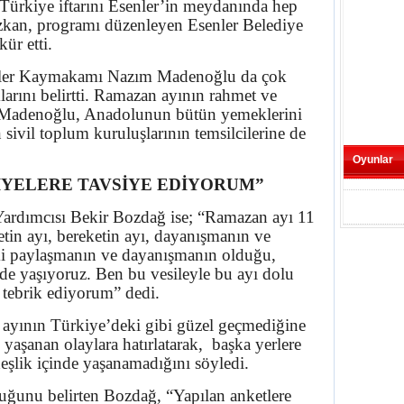
Türkiye iftarını Esenler’in meydanında hep
 Özkan, programı düzenleyen Esenler Belediye
ür etti.
nler Kaymakamı Nazım Madenoğlu da çok
klarını belirtti. Ramazan ayının rahmet ve
 Madenoğlu, Anadolunun bütün yemeklerini
 sivil toplum kuruluşlarının temsilcilerine de
Oyunlar
İYELERE TAVSİYE EDİYORUM”
rdımcısı Bekir Bozdağ ise; “Ramazan ayı 11
etin ayı, bereketin ayı, dayanışmanın ve
ki paylaşmanın ve dayanışmanın olduğu,
de yaşıyoruz. Ben bu vesileyle bu ayı dolu
 tebrik ediyorum” dedi.
ayının Türkiye’deki gibi güzel geçmediğine
yaşanan olaylara hatırlatarak, başka yerlere
şlik içinde yaşanamadığını söyledi.
lduğunu belirten Bozdağ, “Yapılan anketlere