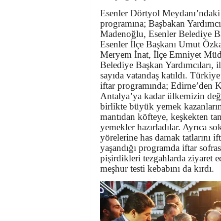
Esenler Dörtyol Meydanı’ndaki 
programına; Başbakan Yardımc
Madenoğlu, Esenler Belediye B
Esenler İlçe Başkanı Umut Özka
Meryem İnat, İlçe Emniyet Müd
Belediye Başkan Yardımcıları, i
sayıda vatandaş katıldı. Türkiye
iftar programında; Edirne’den K
Antalya’ya kadar ülkemizin deği
birlikte büyük yemek kazanların
mantıdan köfteye, keşkekten ta
yemekler hazırladılar. Ayrıca so
yörelerine has damak tatlarını if
yaşandığı programda iftar sofra
pişirdikleri tezgahlarda ziyare
meşhur testi kebabını da kırdı.