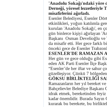
'Anadolu Sokağı'ndaki yöre d
Derneği, yöresel lezzetleriyl
misafirlerini ağırladı.
Esenler Belediyesi, Esenler Dö
etkinlikleri, yoğun katılımla g
kurulan 'Anadolu Sokağı', en çok
gün binlerce kişiyi ağırlayan '
Başkanı Osman Develioğlu ve 
da misafir etti. Her gece farklı
önceki gece de Esenler Trabzonlu
ESENLER'DE RAMAZAN A
Her gün ve gece olduğu gibi Ese
eden AK Parti Esenler İlçe Baş
“Esenler’de her iftar ve sahur ç
güzelleşiyor. Çünkü 7 bölgeden,
GÖKSU BİRLİKTELİĞİ S
Ramazanların her yıl bereket ve
Bahçelievler Belediye Başkanı
idrak etmek, bereketinden feyi
kadar önemlidir. Burada Sayın G
kurarak bu berekete, bu birlikte