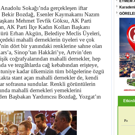
EYMEM A
Anadolu Sokağı’nda gerçekleşen iftar
Karadeni
ı Bekir Bozdağ, Esenler Kaymakamı Nazım
GÖRELEN
aşkanı Mehmet Tevfik Göksu, AK Parti
n, AK Parti İlçe Kadın Kolları Başkanı
ürü Erhan Akgün, Belediye Meclis Üyeleri,
lçedeki mahalli derneklerin üyeleri ve çok
’nin dört bir yanındaki renklerine sahne olan
ars’a, Sinop’tan Hakkâri’ye, Artvin’den
şik coğrafyalarından mahalli dernekler, hep
da ve tezgâhlarda cağ kebabından erişteye,
ntuniye kadar ülkemizin tüm bölgelerine özgü
kakta stant açan mahalli dernekler de, kendi
tar sofrasına sundular. Renkli görüntülerin
sında mahalli dernekleri yemeklerini
t eden Başbakan Yardımcısı Bozdağ, Yozgat’ın
Etkinli
Pz