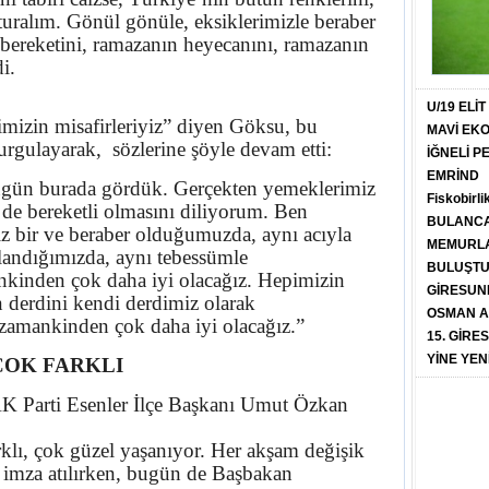
şturalım. Gönül gönüle, eksiklerimizle beraber
 bereketini, ramazanın heyecanını, ramazanın
i.
U/19 ELİ
imizin misafirleriyiz” diyen Göksu, bu
MAVİ EK
urgulayarak, sözlerine şöyle devam etti:
İĞNELİ 
EMRİND
bugün burada gördük. Gerçekten yemeklerimiz
Fiskobirli
 de bereketli olmasını diliyorum. Ben
BULANCA
z bir ve beraber olduğumuzda, aynı acıyla
MEMURLA
atlandığımızda, aynı tebessümle
BULUŞT
kinden çok daha iyi olacağız. Hepimizin
GİRESUN
n derdini kendi derdimiz olarak
OSMAN A
zamankinden çok daha iyi olacağız.”
15. GİRE
YİNE YEN
ÇOK FARKLI
 Parti Esenler İlçe Başkanı Umut Özkan
klı, çok güzel yaşanıyor. Her akşam değişik
a imza atılırken, bugün de Başbakan