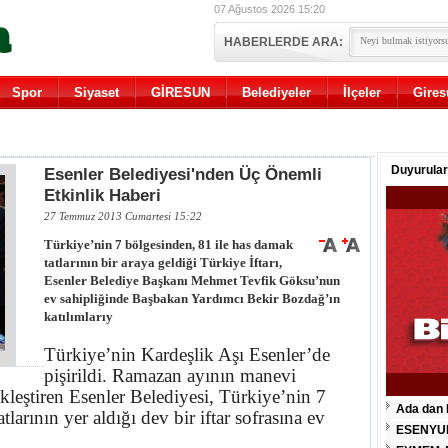
07 Ağustos 2026 15:20
HABERLERDE ARA:
Spor
Siyaset
GİRESUN
Belediyeler
İlçeler
Gires
Duyurular
Esenler Belediyesi'nden Üç Önemli
Etkinlik Haberi
27 Temmuz 2013 Cumartesi 15:22
Türkiye’nin 7 bölgesinden, 81 ile has damak
tatlarının bir araya geldiği Türkiye İftarı,
Esenler Belediye Başkanı Mehmet Tevfik Göksu’nun
ev sahipliğinde Başbakan Yardımcı Bekir Bozdağ’ın
katılımlarıy
Türkiye’nin Kardeşlik Aşı Esenler’de
pişirildi. Ramazan ayının manevi
kleştiren Esenler Belediyesi, Türkiye’nin 7
Ada dan 
larının yer aldığı dev bir iftar sofrasına ev
ESENYU