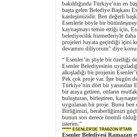
bakıldığında Türkiye’nin en baş
başta gelen Belediye Başkanı Es
kardeşimizidir. Ben değerli ba
Esenlerle böyle bir bütünleşmeyi
kaynaşmayı temin ettiği için, Ese
belediyecilik hizmetleriyle daha
projeleri hayata geçirdiği içini 
devamını diliyorum” diye konu
“ Esenler’in şöyle bir özelliği 
Esenler Belediyesinin uyguladı
alkışladığı bir projenin Esenler’
Pek çok proje var. İşte bugün de 
Türkiye’nin dört bir yanından E
bir araya getiren, onların mutfak 
buluşturan, birleştiren, kaynaştı
uygulanan bir proje. Bunu ben d
Birliğimizi, beraberliğimizi gü
bunun son derece önemli olduğu
isterim.”
****** ESENLER'DE TRABZON İFTARI
Esenler Belediyesi Ramazan e