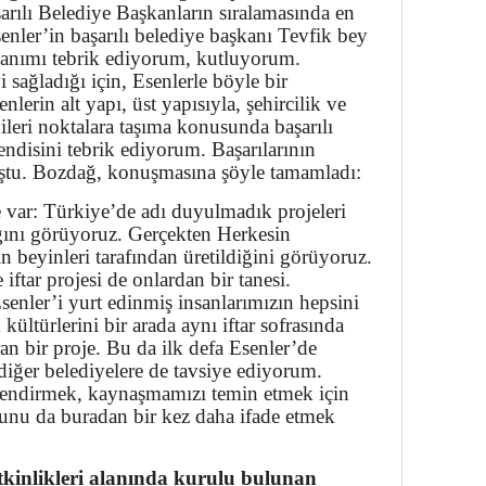
arılı Belediye Başkanların sıralamasında en
enler’in başarılı belediye başkanı Tevfik bey
şkanımı tebrik ediyorum, kutluyorum.
 sağladığı için, Esenlerle böyle bir
nlerin alt yapı, üst yapısıyla, şehircilik ve
 ileri noktalara taşıma konusunda başarılı
kendisini tebrik ediyorum. Başarılarının
ştu. Bozdağ, konuşmasına şöyle tamamladı:
de var: Türkiye’de adı duyulmadık projeleri
ğını görüyoruz. Gerçekten Herkesin
in beyinleri tarafından üretildiğini görüyoruz.
iftar projesi de onlardan bir tanesi.
senler’i yurt edinmiş insanlarımızın hepsini
kültürlerini bir arada aynı iftar sofrasında
ran bir proje. Bu da ilk defa Esenler’de
iğer belediyelere de tavsiye ediyorum.
çlendirmek, kaynaşmamızı temin etmek için
nu da buradan bir kez daha ifade etmek
tkinlikleri alanında kurulu bulunan