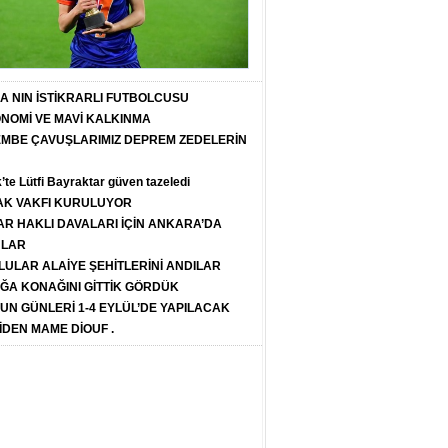
T A NIN İSTİKRARLI FUTBOLCUSU
ONOMİ VE MAVİ KALKINMA
PEMBE ÇAVUŞLARIMIZ DEPREM ZEDELERİN
k’te Lütfi Bayraktar güven tazeledi
K VAKFI KURULUYOR
R HAKLI DAVALARI İÇİN ANKARA’DA
ULAR
LULAR ALAİYE ŞEHİTLERİNİ ANDILAR
ĞA KONAĞINI GİTTİK GÖRDÜK
SUN GÜNLERİ 1-4 EYLÜL’DE YAPILACAK
İDEN MAME DİOUF .