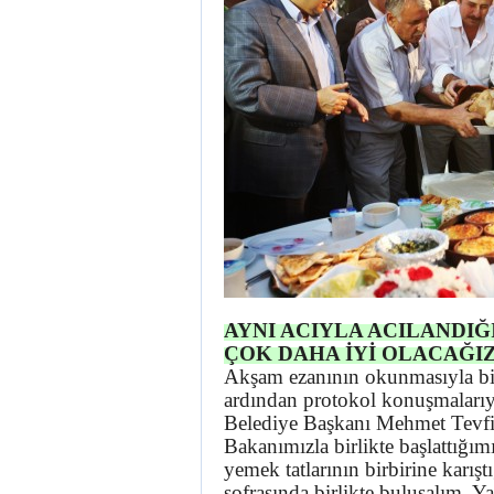
AYNI ACIYLA ACILANDIĞ
ÇOK DAHA İYİ OLACAĞI
Akşam ezanının okunmasıyla birl
ardından protokol konuşmaları
Belediye Başkanı Mehmet Tevfik
Bakanımızla birlikte başlattığ
yemek tatlarının birbirine karıştı
sofrasında birlikte buluşalım. Ya