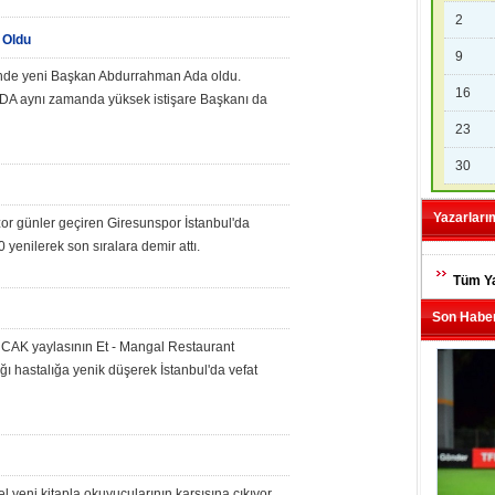
2
 Oldu
9
'nde yeni Başkan Abdurrahman Ada oldu.
16
DA aynı zamanda yüksek istişare Başkanı da
23
30
Yazarları
 zor günler geçiren Giresunspor İstanbul'da
 yenilerek son sıralara demir attı.
Tüm Ya
Son Haber
AK yaylasının Et - Mangal Restaurant
ğı hastalığa yenik düşerek İstanbul'da vefat
 yeni kitapla okuyucularının karşısına çıkıyor.