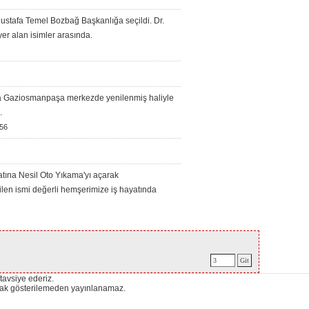
Mustafa Temel Bozbağ Başkanlığa seçildi. Dr.
er alan isimler arasında.
 Gaziosmanpaşa merkezde yenilenmiş haliyle
.
56
atına Nesil Oto Yıkama'yı açarak
ilen ismi değerli hemşerimize iş hayatında
 tavsiye ederiz.
ynak gösterilemeden yayınlanamaz.