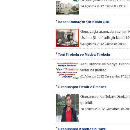
GÜ'nün yeni dönemde 25 bin öğ
24 Ağustos 2012 Cuma 00:19:08
Hasan Domaç'ın Şiir Kitabı Çıktı
Genç yaşta aramızdan ayrılan
Üstüne Şiirler" adlı şiir kitabı 
03 Ağustos 2012 Cuma 04:39:18
Yeni Tirebolu ve Medya Tirebolu
Yeni Tirebolu ve Medya Tirebolu 
tekrar başladılar.
01 Ağustos 2012 Çarşamba 17:16:
Giresunspor Demir'e Emanet
Giresunspor'da Teknik Direktör
getirildi.
28 Temmuz 2012 Cumartesi 04:39:
Giresunspor Kongresini Yaptı