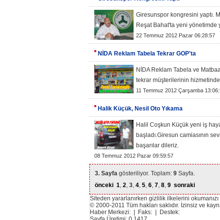
Giresunspor kongresini yaptı. 
Reşat Bahat'ta yeni yönetimde y
22 Temmuz 2012 Pazar 06:28:57
NİDA Reklam Tabela Tekrar GOP'ta
NİDA Reklam Tabela ve Matbaa
tekrar müşterilerinin hizmetinde
11 Temmuz 2012 Çarşamba 13:06:
Halik Küçük, Nesil Oto Yıkama
Halil Coşkun Küçük yeni iş hay
başladı.Giresun camiasının sev
başarılar dileriz.
08 Temmuz 2012 Pazar 09:59:57
3. Sayfa
gösteriliyor. Toplam:
9
Sayfa.
önceki
1
,
2
,
3
,
4
,
5
,
6
,
7
,
8
,
9
sonraki
Siteden yararlanırken gizlilik ilkelerini okumanızı
© 2000-2011 Tüm hakları saklıdır. İzinsiz ve ka
Haber Merkezi: | Faks: | Destek:
Sayfa Üretimi: 0.1417