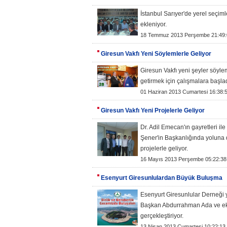
İstanbul Sarıyer'de yerel seçiml
ekleniyor.
18 Temmuz 2013 Perşembe 21:49:
Giresun Vakfı Yeni Söylemlerle Geliyor
Giresun Vakfı yeni şeyler söyl
getirmek için çalışmalara başladı
01 Haziran 2013 Cumartesi 16:38:
Giresun Vakfı Yeni Projelerle Geliyor
Dr. Adil Emecan'ın gayretleri i
Şener'in Başkanlığında yoluna
projelerle geliyor.
16 Mayıs 2013 Perşembe 05:22:38
Esenyurt Giresunlulardan Büyük Buluşma
Esenyurt Giresunlular Derneği y
Başkan Abdurrahman Ada ve ek
gerçekleştiriyor.
13 Nisan 2013 Cumartesi 10:22:13