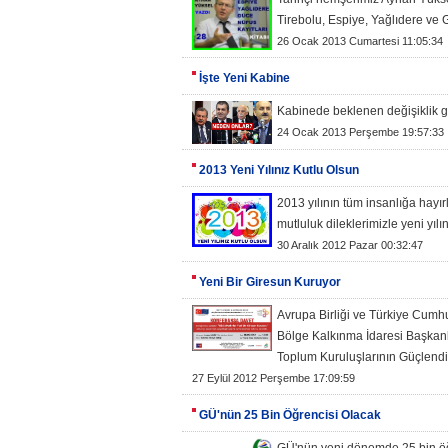
Tirebolu, Espiye, Yağlıdere ve G
26 Ocak 2013 Cumartesi 11:05:34
İşte Yeni Kabine
Kabinede beklenen değişiklik ge
24 Ocak 2013 Perşembe 19:57:33
2013 Yeni Yılınız Kutlu Olsun
2013 yılının tüm insanlığa hayırl
mutluluk dileklerimizle yeni yılın
30 Aralık 2012 Pazar 00:32:47
Yeni Bir Giresun Kuruyor
Avrupa Birliği ve Türkiye Cumh
Bölge Kalkınma İdaresi Başkanlı
Toplum Kuruluşlarının Güçlendi
27 Eylül 2012 Perşembe 17:09:59
GÜ'nün 25 Bin Öğrencisi Olacak