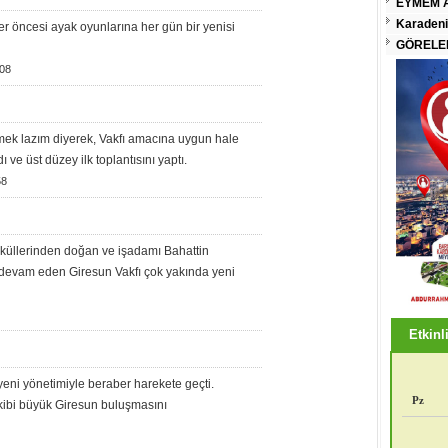
EYMEM A
Karadeni
er öncesi ayak oyunlarına her gün bir yenisi
GÖRELEN
08
emek lazım diyerek, Vakfı amacına uygun hale
 ve üst düzey ilk toplantısını yaptı.
58
le küllerinden doğan ve işadamı Bahattin
 devam eden Giresun Vakfı çok yakında yeni
Etkinli
eni yönetimiyle beraber harekete geçti.
Pz
ibi büyük Giresun buluşmasını