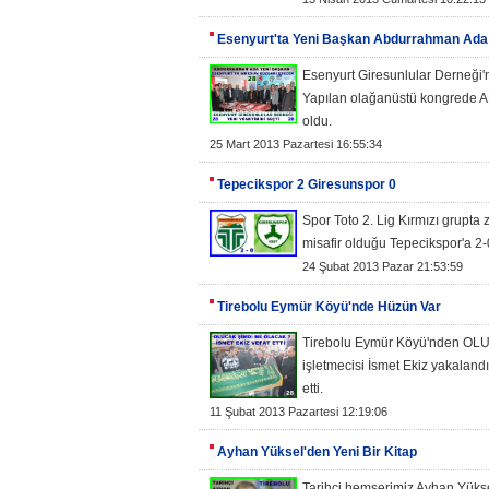
Esenyurt'ta Yeni Başkan Abdurrahman Ada
Esenyurt Giresunlular Derneği
Yapılan olağanüstü kongrede A
oldu.
25 Mart 2013 Pazartesi 16:55:34
Tepecikspor 2 Giresunspor 0
Spor Toto 2. Lig Kırmızı grupta
misafir olduğu Tepecikspor'a 2-0
24 Şubat 2013 Pazar 21:53:59
Tirebolu Eymür Köyü'nde Hüzün Var
Tirebolu Eymür Köyü'nden OLUC
işletmecisi İsmet Ekiz yakalandı
etti.
11 Şubat 2013 Pazartesi 12:19:06
Ayhan Yüksel'den Yeni Bir Kitap
Tarihçi hemşerimiz Ayhan Yüksel