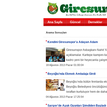
Ana Sayfa
Güncel
Dernekler
Arama Sonuçları
Kendini Giresunspor'a Adayan Adam
Giresunspor Asbaşkanı Nahit Y
açıklamalar. Kartepe kampını ka
kadro yeni bir heyecanla çalış
18 Ağustos 2013 Pazar 01:00:04
Beyoğlu’nda Ekmek Ambalaja Girdi
Beyoğlu’nda bütün fırınlarda e
Beyoğlu Belediyesi öncülüğün
israftan kurtuluyor hem de daha
04 Ağustos 2013 Pazar 17:25:54
Sarıyer'de Ayak Oyunları Şimdiden Başladı