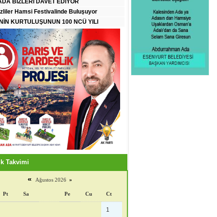
DA BİZLERİ DAVET EDİYOR
zliler Hamsi Festivalinde Buluşuyor
İN KURTULUŞUNUN 100 NCÜ YILI
k Takvimi
«
Ağustos 2026
»
Pt
Sa
Pe
Cu
Ct
1