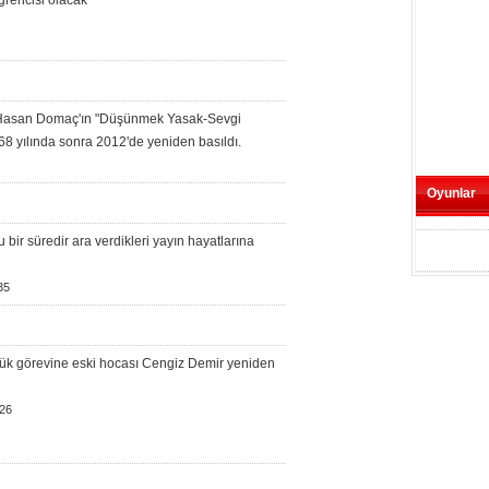
rencisi olacak
 Hasan Domaç'ın "Düşünmek Yasak-Sevgi
1968 yılında sonra 2012'de yeniden basıldı.
Oyunlar
bir süredir ara verdikleri yayın hayatlarına
35
lük görevine eski hocası Cengiz Demir yeniden
26