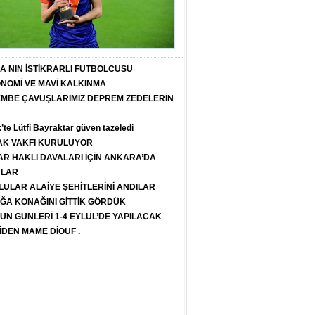
T A NIN İSTİKRARLI FUTBOLCUSU
ONOMİ VE MAVİ KALKINMA
PEMBE ÇAVUŞLARIMIZ DEPREM ZEDELERİN
k’te Lütfi Bayraktar güven tazeledi
K VAKFI KURULUYOR
R HAKLI DAVALARI İÇİN ANKARA’DA
ULAR
LULAR ALAİYE ŞEHİTLERİNİ ANDILAR
ĞA KONAĞINI GİTTİK GÖRDÜK
SUN GÜNLERİ 1-4 EYLÜL’DE YAPILACAK
İDEN MAME DİOUF .