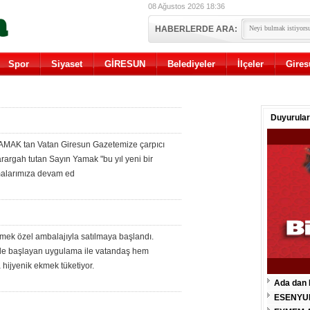
08 Ağustos 2026 18:36
HABERLERDE ARA:
Spor
Siyaset
GİRESUN
Belediyeler
İlçeler
Gires
Duyurular
AMAK tan Vatan Giresun Gazetemize çarpıcı
rargah tutan Sayın Yamak "bu yıl yeni bir
malarımıza devam ed
kmek özel ambalajıyla satılmaya başlandı.
de başlayan uygulama ile vatandaş hem
 hijyenik ekmek tüketiyor.
Ada dan 
ESENYU