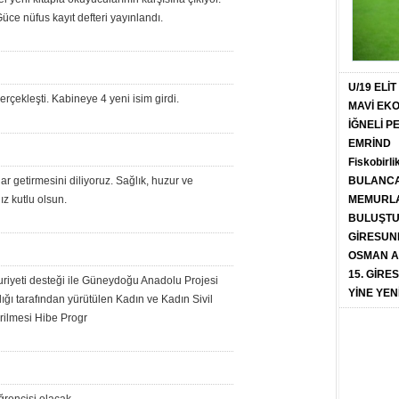
üce nüfus kayıt defteri yayınlandı.
U/19 ELİ
rçekleşti. Kabineye 4 yeni isim girdi.
MAVİ EK
İĞNELİ 
EMRİND
Fiskobirli
ar getirmesini diliyoruz. Sağlık, huzur ve
BULANCA
ız kutlu olsun.
MEMURLA
BULUŞT
GİRESUN
OSMAN A
15. GİRE
uriyeti desteği ile Güneydoğu Anadolu Projesi
YİNE YEN
ğı tarafından yürütülen Kadın ve Kadın Sivil
rilmesi Hibe Progr