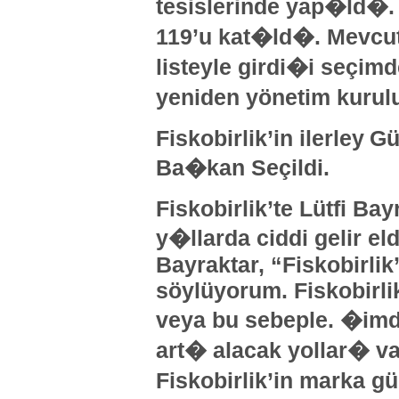
tesislerinde yap�ld�.
119’u kat�ld�. Mevcut
listeyle girdi�i seçi
yeniden yönetim kuru
Fiskobirlik’in ilerley
Gü
Ba�kan Seçildi.
Fiskobirlik’te Lütfi Ba
y�llarda ciddi gelir e
Bayraktar, “Fiskobirlik
söylüyorum. Fiskobirlik
veya bu sebeple. �imdi
art� alacak yollar� va
Fiskobirlik’in marka g