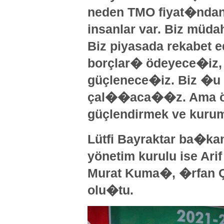
neden TMO fiyat�nda
insanlar var. Biz müda
Biz piyasada rekabet
borçlar� ödeyece�iz, 
güçlenece�iz. Biz �u 
çal��aca��z. Ama ön
güçlendirmek ve kuru
Lütfi Bayraktar ba�
yönetim kurulu ise Ar
Murat Kuma�, �rfan Ç
olu�tu.