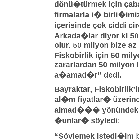
dönü�türmek için çaba
firmalarla i� birli�imi
içerisinde çok ciddi 
Arkada�lar diyor ki 5
olur. 50 milyon bize az 
Fiskobirlik için 50 mil
zararlardan 50 milyon l
a�amad�r” dedi.
Bayraktar, Fiskobirlik’
al�m fiyatlar� üzeri
almad��� yönündeki e
�unlar� söyledi:
“Söylemek istedi�im bi