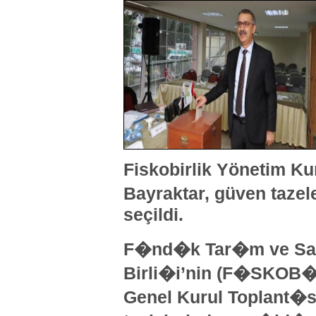
Fiskobirlik Yönetim K
Bayraktar, güven taze
seçildi.
F�nd�k Tar�m ve Sat
Birli�i’nin (F�SKOB
Genel Kurul Toplant�s