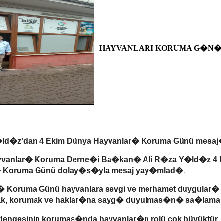
HAYVANLARI KORUMA G�N�
ld�z'dan 4 Ekim Dünya Hayvanlar� Koruma Günü mesa
yvanlar� Koruma Derne�i Ba�kan� Ali R�za Y�ld�z 4 
� Koruma Günü dolay�s�yla mesaj yay�mlad�.
� Koruma Günü hayvanlara sevgi ve merhamet duygular�
k, korumak ve haklar�na sayg� duyulmas�n� sa�lama
ngesinin korumas�nda hayvanlar�n rolü çok büyüktür.