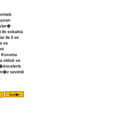
vermek
ayvan
gular�
ile sokakta
 ile il ve
m ve
mi
r� Koruma
 olduk ve
�üncelerle
m�z sevimli