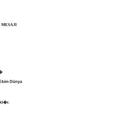
 MESAJI
j�
Ekim Dünya
kt�r.