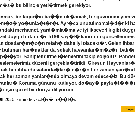
z� bu bilinçle yeti�tirmek gerekiyor.
 sevmek, bir köpe�in ba��n ok�amak, bir güvercine yem 
m�z� yo�unla�t�r�r. Ayr�ca unutulmamal�d�r ki h
sandaki merhamet, yard�mla�ma ve iyilikseverlik gibi duy
özel duygulardand�r. 5199 say�l� kanunun güncellenmesi 
 dostlar�m�z�n refah� daha iyi olacakt�r. Gelen ihbarlar
zde bulunan bar�naklar da sokak hayvanlar�m�z�n bak�
yap�l�yor. Sahiplendirme i�lemlerini takip ediyoruz. Pande
eslemelerimiz düzenli gerçekle�tirildi. Giresun Hayvanla
arak her ihbarda vatanda�lar�m�z�n her zaman yan�nda
arak her zaman yanlar�nda olmaya devam edece�iz. Bu dü
vanlar� Koruma gününü kutluyor, do�ay� payla�t���
 için güzel bir dünya diliyorum.
8.08.2026 tarihinde yazd�r�lm��t�r.