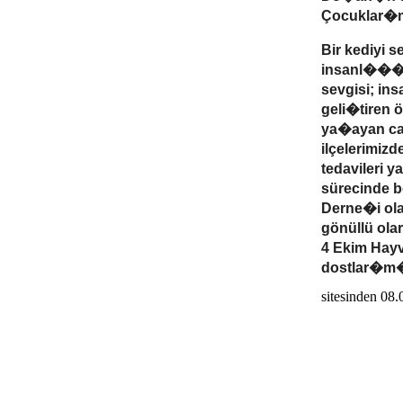
Çocuklar�m�
Bir kediyi
insanl���
sevgisi; in
geli�tiren 
ya�ayan can
ilçelerimi
tedavileri 
sürecinde b
Derne�i ol
gönüllü ol
4 Ekim Hay
dostlar�m�z
sitesinden 0