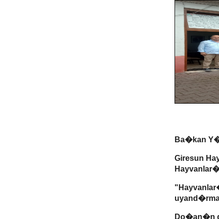
Ba�kan Y�
Giresun Ha
Hayvanlar
"Hayvanlar
uyand�rma
Do�an�n de