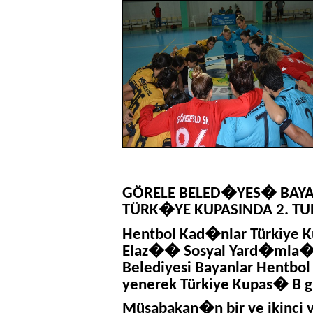
GÖRELE BELED�YES� BAYA
TÜRK�YE KUPASINDA 2. T
Hentbol Kad�nlar Türkiye 
Elaz�� Sosyal Yard�mla�
Belediyesi Bayanlar Hentb
yenerek Türkiye Kupas� B gr
Müsabakan�n bir ve ikinci