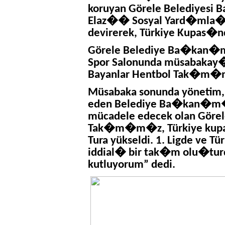
koruyan Görele Belediyesi
Elaz�� Sosyal Yard�mla�ma
devirerek, Türkiye Kupas�
Görele Belediye Ba�kan�m
Spor Salonunda müsabakay� 
Bayanlar Hentbol Tak�m�m
Müsabaka sonunda yönetim, 
eden Belediye Ba�kan�m�z 
mücadele edecek olan Görel
Tak�m�m�z, Türkiye kupas
Tura yükseldi. 1. Ligde ve 
iddial� bir tak�m olu�tur
kutluyorum” dedi.