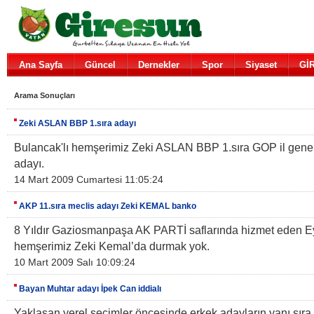
Ana Sayfa
Güncel
Dernekler
Spor
Siyaset
Gİ
Arama Sonuçları
Zeki ASLAN BBP 1.sıra adayı
Bulancak'lı hemşerimiz Zeki ASLAN BBP 1.sıra GOP il genel
adayı.
14 Mart 2009 Cumartesi 11:05:24
AKP 11.sıra meclis adayı Zeki KEMAL banko
8 Yıldır Gaziosmanpaşa AK PARTİ saflarında hizmet eden Ey
hemşerimiz Zeki Kemal’da durmak yok.
10 Mart 2009 Salı 10:09:24
Bayan Muhtar adayı İpek Can iddialı
Yaklaşan yerel seçimler öncesinde erkek adayların yanı sıra