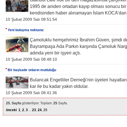
1995 de aniden ortadan kayıp olması sonucu bir
kendisinden haber alınamayan İslam KOCA’dan
10 Şubat 2009 Salı 08:51:54
Yeni buluşma noktanız
Çamoluklu hemşehrimiz İbrahim Güven, şimdi d
Bayrampaşa Ada Parkın karşında Çamoluk Narg
adında yeni bir işyeri açtı.
10 Şubat 2009 Salı 08:48:10
Bir başkadır onların mutluluğu
Bulancak Engelliler Derneği'nin üyeleri hayatları
kar ile bu kadar yakın oldular.
10 Şubat 2009 Salı 08:41:36
25. Sayfa
gösteriliyor. Toplam:
25
Sayfa.
önceki
1
,
2
,
3
...
23
,
24
,
25