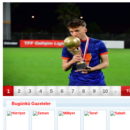
1
2
3
4
5
6
7
8
9
10
›
T
Bugünkü Gazeteler