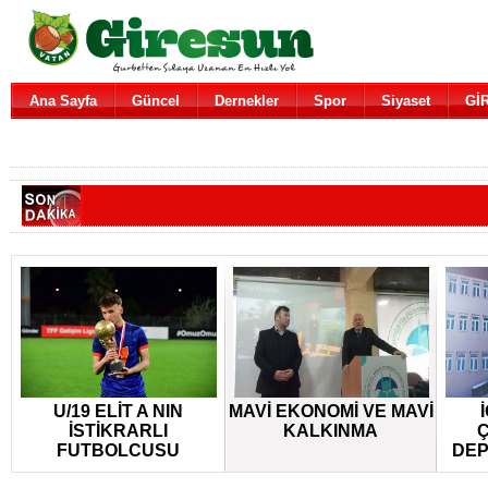
Ana Sayfa
Güncel
Dernekler
Spor
Siyaset
Gİ
U/19 ELİT A NIN
MAVİ EKONOMİ VE MAVİ
İSTİKRARLI
KALKINMA
Ç
FUTBOLCUSU
DEP